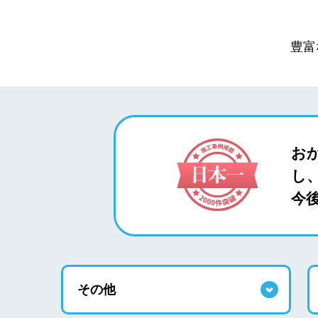
豊富
お
し、
今