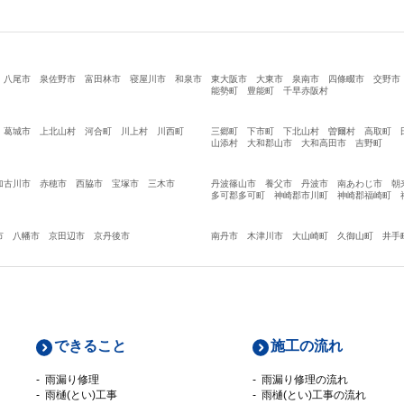
八尾市
泉佐野市
富田林市
寝屋川市
和泉市
東大阪市
大東市
泉南市
四條畷市
交野市
能勢町
豊能町
千早赤阪村
葛城市
上北山村
河合町
川上村
川西町
三郷町
下市町
下北山村
曽爾村
高取町
山添村
大和郡山市
大和高田市
吉野町
加古川市
赤穂市
西脇市
宝塚市
三木市
丹波篠山市
養父市
丹波市
南あわじ市
朝
多可郡多可町
神崎郡市川町
神崎郡福崎町
市
八幡市
京田辺市
京丹後市
南丹市
木津川市
大山崎町
久御山町
井手
できること
施工の流れ
雨漏り修理
雨漏り修理の流れ
雨樋(とい)工事
雨樋(とい)工事の流れ