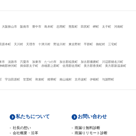
大阪狭山市
阪南市
豊中市
島本町
忠岡町
熊取町
田尻町
岬町
太子町
河南町
田原本町
天川村
天理市
十津川村
野迫川村
東吉野村
平群町
御杖村
三宅町
来市
淡路市
宍粟市
加東市
たつの市
加古郡稲美町
加古郡播磨町
川辺郡猪名川町
神崎郡神河町
揖保郡太子町
赤穂郡上郡町
佐用郡佐用町
美方郡香美町
美方郡新温泉町
町
宇治田原町
笠置町
和束町
精華町
南山城村
京丹波町
伊根町
与謝野町
私たちについて
お問い合わせ
社長の想い
雨漏り無料診断
会社概要・沿革
雨漏りリモート診断