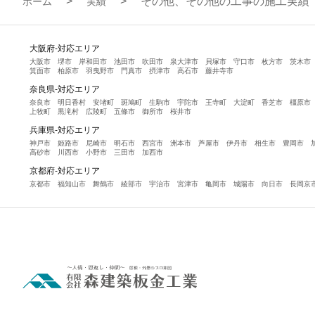
その他、その他の工事の施工実績
ホーム
実績
大阪府-対応エリア
大阪市
堺市
岸和田市
池田市
吹田市
泉大津市
貝塚市
守口市
枚方市
茨木市
箕面市
柏原市
羽曳野市
門真市
摂津市
高石市
藤井寺市
奈良県-対応エリア
奈良市
明日香村
安堵町
斑鳩町
生駒市
宇陀市
王寺町
大淀町
香芝市
橿原市
上牧町
黒滝村
広陵町
五條市
御所市
桜井市
兵庫県-対応エリア
神戸市
姫路市
尼崎市
明石市
西宮市
洲本市
芦屋市
伊丹市
相生市
豊岡市
高砂市
川西市
小野市
三田市
加西市
京都府-対応エリア
京都市
福知山市
舞鶴市
綾部市
宇治市
宮津市
亀岡市
城陽市
向日市
長岡京