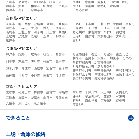
八尾市
泉佐野市
富田林市
寝屋川市
島本町
忠岡町
熊取町
田尻町
岬町
和泉市
箕面市
柏原市
羽曳野市
門真市
太子町
河南町
能勢町
豊能町
摂津市
高石市
藤井寺市
千早赤阪村
奈良県-対応エリア
奈良市
明日香村
安堵町
斑鳩町
生駒市
三郷町
下市町
下北山村
曽爾村
高取町
宇陀市
王寺町
大淀町
香芝市
橿原市
田原本町
天川村
天理市
十津川村
葛城市
上北山村
河合町
川上村
川西町
野迫川村
東吉野村
平群町
御杖村
上牧町
黒滝村
広陵町
五條市
御所市
三宅町
山添村
大和郡山市
大和高田市
桜井市
吉野町
兵庫県-対応エリア
神戸市
姫路市
尼崎市
明石市
西宮市
丹波篠山市
養父市
丹波市
南あわじ市
朝来市
淡路市
宍粟市
加東市
たつの市
洲本市
芦屋市
伊丹市
相生市
豊岡市
加古郡稲美町
加古郡播磨町
川辺郡猪名川町
多可郡多可町
加古川市
赤穂市
西脇市
宝塚市
三木市
神崎郡市川町
神崎郡福崎町
神崎郡神河町
揖保郡太子町
赤穂郡上郡町
佐用郡佐用町
高砂市
川西市
小野市
三田市
加西市
美方郡香美町
美方郡新温泉町
京都府-対応エリア
京都市
福知山市
舞鶴市
綾部市
宇治市
南丹市
木津川市
大山崎町
久御山町
井手町
宇治田原町
笠置町
和束町
宮津市
亀岡市
城陽市
向日市
長岡京市
精華町
南山城村
京丹波町
伊根町
八幡市
京田辺市
京丹後市
与謝野町
できること
工場・倉庫の修繕