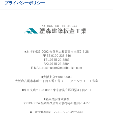
プライバシーポリシー
■本社〒635-0002 奈良県大和高田市土庫2-4-28
FREE:
0120-238-846
TEL:
0745-22-8883
FAX:0745-23-8884
E-MAIL:
postmaster@moribankin.com
■大阪支店〒581-0003
大阪府八尾市本町一丁目４番１号 ＹＬＢタニムラ １０１号室
■東京支店〒123-0862 東京都足立区皿沼3丁目29-7
■
彩架建設株式会社
〒839-0824 福岡県久留米市善導寺町飯田754-27
■三重支店情熱リノベーション株式会社