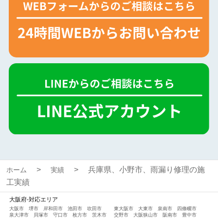
兵庫県、小野市、雨漏り修理の施
ホーム
実績
工実績
大阪府-対応エリア
大阪市
堺市
岸和田市
池田市
吹田市
東大阪市
大東市
泉南市
四條畷市
泉大津市
貝塚市
守口市
枚方市
茨木市
交野市
大阪狭山市
阪南市
豊中市