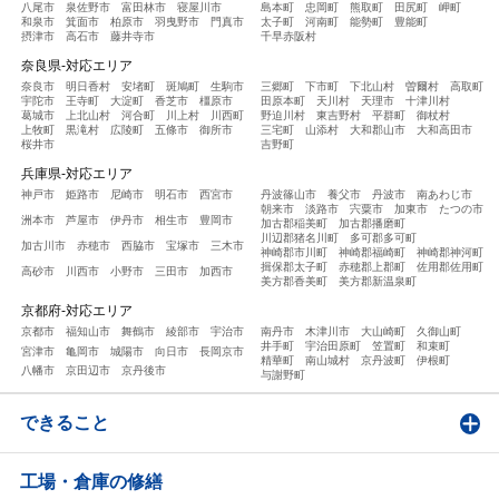
八尾市
泉佐野市
富田林市
寝屋川市
島本町
忠岡町
熊取町
田尻町
岬町
和泉市
箕面市
柏原市
羽曳野市
門真市
太子町
河南町
能勢町
豊能町
摂津市
高石市
藤井寺市
千早赤阪村
奈良県-対応エリア
奈良市
明日香村
安堵町
斑鳩町
生駒市
三郷町
下市町
下北山村
曽爾村
高取町
宇陀市
王寺町
大淀町
香芝市
橿原市
田原本町
天川村
天理市
十津川村
葛城市
上北山村
河合町
川上村
川西町
野迫川村
東吉野村
平群町
御杖村
上牧町
黒滝村
広陵町
五條市
御所市
三宅町
山添村
大和郡山市
大和高田市
桜井市
吉野町
兵庫県-対応エリア
神戸市
姫路市
尼崎市
明石市
西宮市
丹波篠山市
養父市
丹波市
南あわじ市
朝来市
淡路市
宍粟市
加東市
たつの市
洲本市
芦屋市
伊丹市
相生市
豊岡市
加古郡稲美町
加古郡播磨町
川辺郡猪名川町
多可郡多可町
加古川市
赤穂市
西脇市
宝塚市
三木市
神崎郡市川町
神崎郡福崎町
神崎郡神河町
揖保郡太子町
赤穂郡上郡町
佐用郡佐用町
高砂市
川西市
小野市
三田市
加西市
美方郡香美町
美方郡新温泉町
京都府-対応エリア
京都市
福知山市
舞鶴市
綾部市
宇治市
南丹市
木津川市
大山崎町
久御山町
井手町
宇治田原町
笠置町
和束町
宮津市
亀岡市
城陽市
向日市
長岡京市
精華町
南山城村
京丹波町
伊根町
八幡市
京田辺市
京丹後市
与謝野町
できること
工場・倉庫の修繕