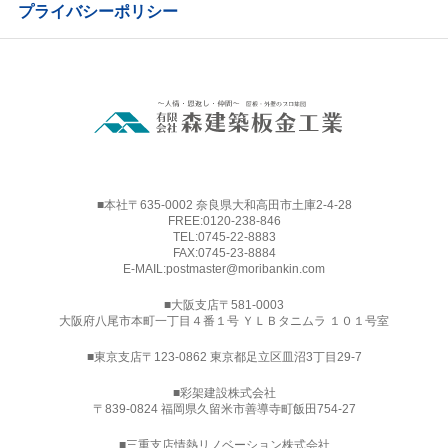
プライバシーポリシー
■本社〒635-0002 奈良県大和高田市土庫2-4-28
FREE:
0120-238-846
TEL:
0745-22-8883
FAX:0745-23-8884
E-MAIL:
postmaster@moribankin.com
■大阪支店〒581-0003
大阪府八尾市本町一丁目４番１号 ＹＬＢタニムラ １０１号室
■東京支店〒123-0862 東京都足立区皿沼3丁目29-7
■
彩架建設株式会社
〒839-0824 福岡県久留米市善導寺町飯田754-27
■三重支店情熱リノベーション株式会社