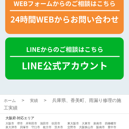
兵庫県、香美町、雨漏り修理の施
ホーム
実績
工実績
大阪府-対応エリア
大阪市
堺市
岸和田市
池田市
吹田市
東大阪市
大東市
泉南市
四條畷市
泉大津市
貝塚市
守口市
枚方市
茨木市
交野市
大阪狭山市
阪南市
豊中市