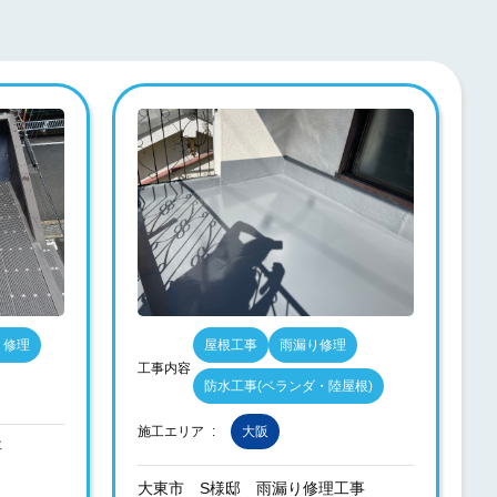
り修理
屋根工事
雨漏り修理
工事内容
防水工事(ベランダ・陸屋根)
施工エリア
大阪
事
大東市 S様邸 雨漏り修理工事