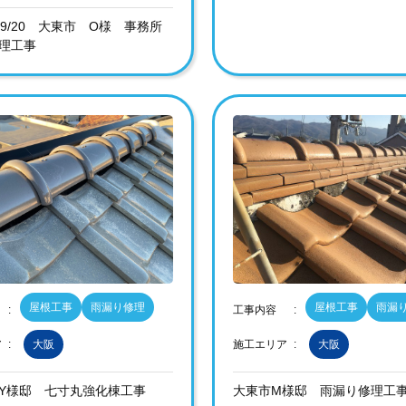
10~9/20 大東市 O様 事務所
理工事
屋根工事
雨漏り修理
屋根工事
雨漏
工事内容
ア
大阪
施工エリア
大阪
Y様邸 七寸丸強化棟工事
大東市M様邸 雨漏り修理工