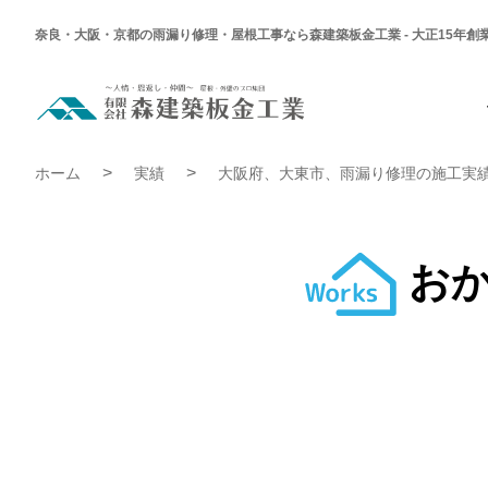
奈良・大阪・京都の雨漏り修理・屋根工事なら森建築板金工業 - 大正15年創
Hello
world!
Hello world!
ホーム
実績
大阪府、大東市、雨漏り修理の施工実
お