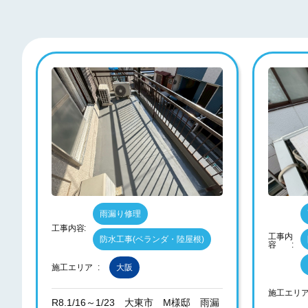
雨漏り修理
工事内容
工事内
防水工事(ベランダ・陸屋根)
容
施工エリア
大阪
施工エリ
R8.1/16～1/23 大東市 M様邸 雨漏