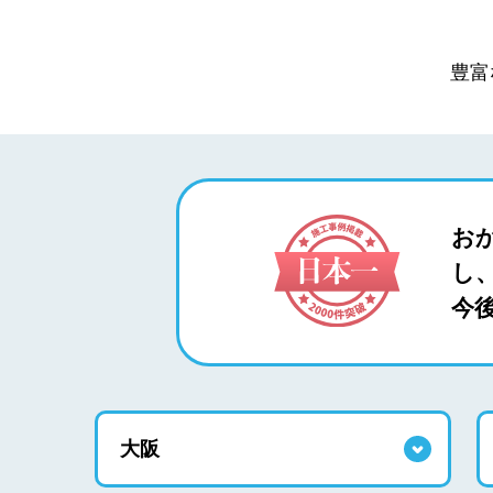
豊富
お
し、
今