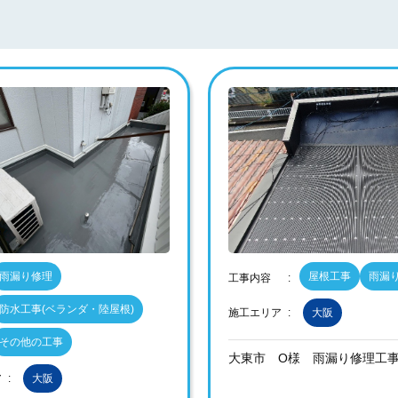
雨漏り修理
屋根工事
雨漏
工事内容
防水工事(ベランダ・陸屋根)
施工エリア
大阪
その他の工事
大東市 O様 雨漏り修理工
ア
大阪