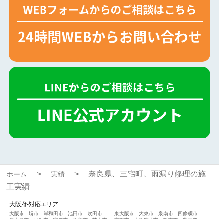
奈良県、三宅町、雨漏り修理の施
ホーム
実績
工実績
大阪府-対応エリア
大阪市
堺市
岸和田市
池田市
吹田市
東大阪市
大東市
泉南市
四條畷市