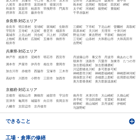
泉大津市
貝塚市
守口市
枚方市
茨木市
交野市
大阪狭山市
阪南市
豊中市
八尾市
泉佐野市
富田林市
寝屋川市
島本町
忠岡町
熊取町
田尻町
岬町
和泉市
箕面市
柏原市
羽曳野市
門真市
太子町
河南町
能勢町
豊能町
摂津市
高石市
藤井寺市
千早赤阪村
奈良県-対応エリア
奈良市
明日香村
安堵町
斑鳩町
生駒市
三郷町
下市町
下北山村
曽爾村
高取町
宇陀市
王寺町
大淀町
香芝市
橿原市
田原本町
天川村
天理市
十津川村
葛城市
上北山村
河合町
川上村
川西町
野迫川村
東吉野村
平群町
御杖村
上牧町
黒滝村
広陵町
五條市
御所市
三宅町
山添村
大和郡山市
大和高田市
桜井市
吉野町
兵庫県-対応エリア
神戸市
姫路市
尼崎市
明石市
西宮市
丹波篠山市
養父市
丹波市
南あわじ市
朝来市
淡路市
宍粟市
加東市
たつの市
洲本市
芦屋市
伊丹市
相生市
豊岡市
加古郡稲美町
加古郡播磨町
川辺郡猪名川町
多可郡多可町
加古川市
赤穂市
西脇市
宝塚市
三木市
神崎郡市川町
神崎郡福崎町
神崎郡神河町
揖保郡太子町
赤穂郡上郡町
佐用郡佐用町
高砂市
川西市
小野市
三田市
加西市
美方郡香美町
美方郡新温泉町
京都府-対応エリア
京都市
福知山市
舞鶴市
綾部市
宇治市
南丹市
木津川市
大山崎町
久御山町
井手町
宇治田原町
笠置町
和束町
宮津市
亀岡市
城陽市
向日市
長岡京市
精華町
南山城村
京丹波町
伊根町
八幡市
京田辺市
京丹後市
与謝野町
できること
工場・倉庫の修繕