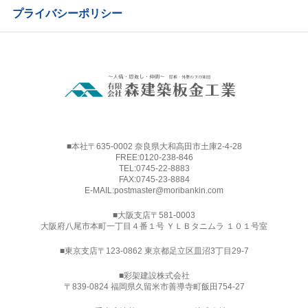
プライバシーポリシー
■本社〒635-0002 奈良県大和高田市土庫2-4-28
FREE:
0120-238-846
TEL:
0745-22-8883
FAX:0745-23-8884
E-MAIL:
postmaster@moribankin.com
■大阪支店〒581-0003
大阪府八尾市本町一丁目４番１号 ＹＬＢタニムラ １０１号室
■東京支店〒123-0862 東京都足立区皿沼3丁目29-7
■
彩架建設株式会社
〒839-0824 福岡県久留米市善導寺町飯田754-27