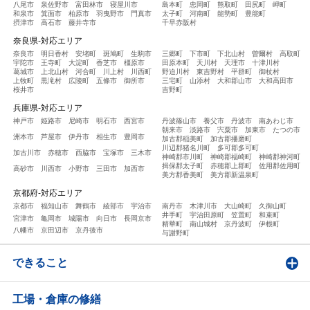
八尾市
泉佐野市
富田林市
寝屋川市
島本町
忠岡町
熊取町
田尻町
岬町
和泉市
箕面市
柏原市
羽曳野市
門真市
太子町
河南町
能勢町
豊能町
摂津市
高石市
藤井寺市
千早赤阪村
奈良県-対応エリア
奈良市
明日香村
安堵町
斑鳩町
生駒市
三郷町
下市町
下北山村
曽爾村
高取町
宇陀市
王寺町
大淀町
香芝市
橿原市
田原本町
天川村
天理市
十津川村
葛城市
上北山村
河合町
川上村
川西町
野迫川村
東吉野村
平群町
御杖村
上牧町
黒滝村
広陵町
五條市
御所市
三宅町
山添村
大和郡山市
大和高田市
桜井市
吉野町
兵庫県-対応エリア
神戸市
姫路市
尼崎市
明石市
西宮市
丹波篠山市
養父市
丹波市
南あわじ市
朝来市
淡路市
宍粟市
加東市
たつの市
洲本市
芦屋市
伊丹市
相生市
豊岡市
加古郡稲美町
加古郡播磨町
川辺郡猪名川町
多可郡多可町
加古川市
赤穂市
西脇市
宝塚市
三木市
神崎郡市川町
神崎郡福崎町
神崎郡神河町
揖保郡太子町
赤穂郡上郡町
佐用郡佐用町
高砂市
川西市
小野市
三田市
加西市
美方郡香美町
美方郡新温泉町
京都府-対応エリア
京都市
福知山市
舞鶴市
綾部市
宇治市
南丹市
木津川市
大山崎町
久御山町
井手町
宇治田原町
笠置町
和束町
宮津市
亀岡市
城陽市
向日市
長岡京市
精華町
南山城村
京丹波町
伊根町
八幡市
京田辺市
京丹後市
与謝野町
できること
工場・倉庫の修繕