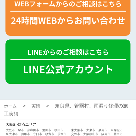
奈良県、曽爾村、雨漏り修理の施
ホーム
実績
工実績
大阪府-対応エリア
大阪市
堺市
岸和田市
池田市
吹田市
東大阪市
大東市
泉南市
四條畷市
泉大津市
貝塚市
守口市
枚方市
茨木市
交野市
大阪狭山市
阪南市
豊中市