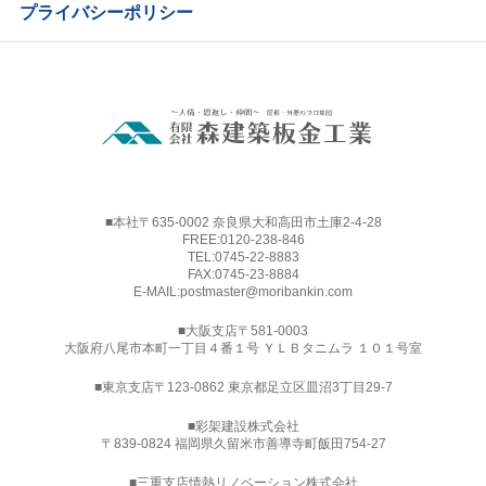
プライバシーポリシー
■本社〒635-0002 奈良県大和高田市土庫2-4-28
FREE:
0120-238-846
TEL:
0745-22-8883
FAX:0745-23-8884
E-MAIL:
postmaster@moribankin.com
■大阪支店〒581-0003
大阪府八尾市本町一丁目４番１号 ＹＬＢタニムラ １０１号室
■東京支店〒123-0862 東京都足立区皿沼3丁目29-7
■
彩架建設株式会社
〒839-0824 福岡県久留米市善導寺町飯田754-27
■三重支店情熱リノベーション株式会社