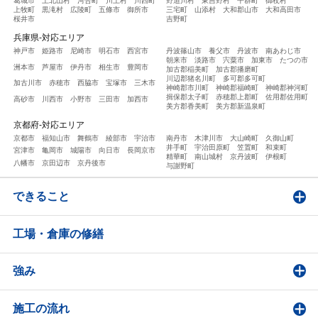
葛城市
上北山村
河合町
川上村
川西町
野迫川村
東吉野村
平群町
御杖村
上牧町
黒滝村
広陵町
五條市
御所市
三宅町
山添村
大和郡山市
大和高田市
桜井市
吉野町
兵庫県-対応エリア
神戸市
姫路市
尼崎市
明石市
西宮市
丹波篠山市
養父市
丹波市
南あわじ市
朝来市
淡路市
宍粟市
加東市
たつの市
洲本市
芦屋市
伊丹市
相生市
豊岡市
加古郡稲美町
加古郡播磨町
川辺郡猪名川町
多可郡多可町
加古川市
赤穂市
西脇市
宝塚市
三木市
神崎郡市川町
神崎郡福崎町
神崎郡神河町
揖保郡太子町
赤穂郡上郡町
佐用郡佐用町
高砂市
川西市
小野市
三田市
加西市
美方郡香美町
美方郡新温泉町
京都府-対応エリア
京都市
福知山市
舞鶴市
綾部市
宇治市
南丹市
木津川市
大山崎町
久御山町
井手町
宇治田原町
笠置町
和束町
宮津市
亀岡市
城陽市
向日市
長岡京市
精華町
南山城村
京丹波町
伊根町
八幡市
京田辺市
京丹後市
与謝野町
できること
工場・倉庫の修繕
強み
施工の流れ