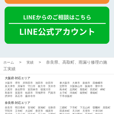
奈良県、高取町、雨漏り修理の施
ホーム
実績
工実績
大阪府-対応エリア
大阪市
堺市
岸和田市
池田市
吹田市
東大阪市
大東市
泉南市
四條畷市
泉大津市
貝塚市
守口市
枚方市
茨木市
交野市
大阪狭山市
阪南市
豊中市
八尾市
泉佐野市
富田林市
寝屋川市
島本町
忠岡町
熊取町
田尻町
岬町
和泉市
箕面市
柏原市
羽曳野市
門真市
太子町
河南町
能勢町
豊能町
摂津市
高石市
藤井寺市
千早赤阪村
奈良県-対応エリア
奈良市
明日香村
安堵町
斑鳩町
生駒市
三郷町
下市町
下北山村
曽爾村
高取町
宇陀市
王寺町
大淀町
香芝市
橿原市
田原本町
天川村
天理市
十津川村