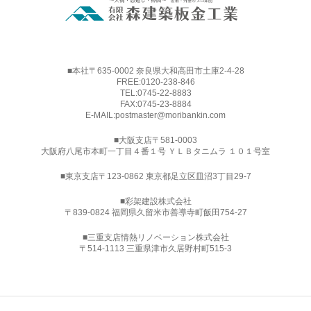
■本社〒635-0002 奈良県大和高田市土庫2-4-28
FREE:
0120-238-846
TEL:
0745-22-8883
FAX:0745-23-8884
E-MAIL:
postmaster@moribankin.com
■大阪支店〒581-0003
大阪府八尾市本町一丁目４番１号 ＹＬＢタニムラ １０１号室
■東京支店〒123-0862 東京都足立区皿沼3丁目29-7
■
彩架建設株式会社
〒839-0824 福岡県久留米市善導寺町飯田754-27
■三重支店情熱リノベーション株式会社
〒514-1113 三重県津市久居野村町515-3