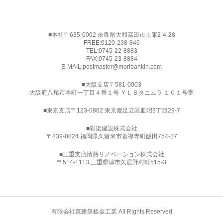
■本社〒635-0002 奈良県大和高田市土庫2-4-28
FREE:
0120-238-846
TEL:
0745-22-8883
FAX:0745-23-8884
E-MAIL:
postmaster@moribankin.com
■大阪支店〒581-0003
大阪府八尾市本町一丁目４番１号 ＹＬＢタニムラ １０１号室
■東京支店〒123-0862 東京都足立区皿沼3丁目29-7
■
彩架建設株式会社
〒839-0824 福岡県久留米市善導寺町飯田754-27
■三重支店情熱リノベーション株式会社
〒514-1113 三重県津市久居野村町515-3
有限会社森建築板金工業 All Rights Reserved