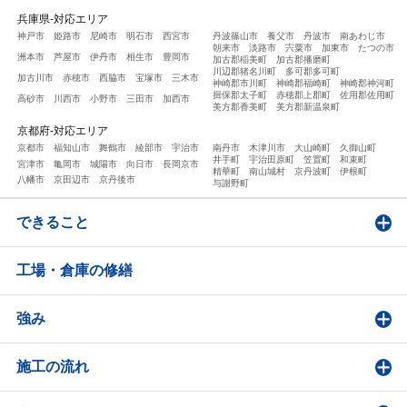
兵庫県-対応エリア
神戸市
姫路市
尼崎市
明石市
西宮市
丹波篠山市
養父市
丹波市
南あわじ市
朝来市
淡路市
宍粟市
加東市
たつの市
洲本市
芦屋市
伊丹市
相生市
豊岡市
加古郡稲美町
加古郡播磨町
川辺郡猪名川町
多可郡多可町
加古川市
赤穂市
西脇市
宝塚市
三木市
神崎郡市川町
神崎郡福崎町
神崎郡神河町
揖保郡太子町
赤穂郡上郡町
佐用郡佐用町
高砂市
川西市
小野市
三田市
加西市
美方郡香美町
美方郡新温泉町
京都府-対応エリア
京都市
福知山市
舞鶴市
綾部市
宇治市
南丹市
木津川市
大山崎町
久御山町
井手町
宇治田原町
笠置町
和束町
宮津市
亀岡市
城陽市
向日市
長岡京市
精華町
南山城村
京丹波町
伊根町
八幡市
京田辺市
京丹後市
与謝野町
できること
工場・倉庫の修繕
強み
施工の流れ