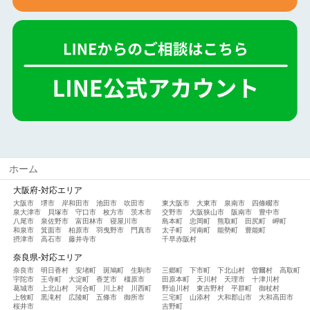
ホーム
大阪府-対応エリア
大阪市
堺市
岸和田市
池田市
吹田市
東大阪市
大東市
泉南市
四條畷市
泉大津市
貝塚市
守口市
枚方市
茨木市
交野市
大阪狭山市
阪南市
豊中市
八尾市
泉佐野市
富田林市
寝屋川市
島本町
忠岡町
熊取町
田尻町
岬町
和泉市
箕面市
柏原市
羽曳野市
門真市
太子町
河南町
能勢町
豊能町
摂津市
高石市
藤井寺市
千早赤阪村
奈良県-対応エリア
奈良市
明日香村
安堵町
斑鳩町
生駒市
三郷町
下市町
下北山村
曽爾村
高取町
宇陀市
王寺町
大淀町
香芝市
橿原市
田原本町
天川村
天理市
十津川村
葛城市
上北山村
河合町
川上村
川西町
野迫川村
東吉野村
平群町
御杖村
上牧町
黒滝村
広陵町
五條市
御所市
三宅町
山添村
大和郡山市
大和高田市
桜井市
吉野町