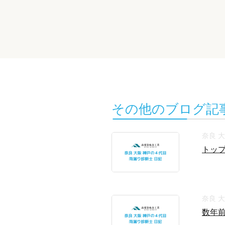
その他のブログ記
奈良 
トップ
奈良 
数年