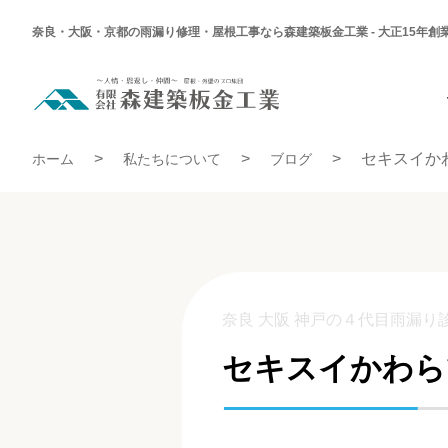
奈良・大阪・京都の雨漏り修理・屋根工事なら森建築板金工業 - 大正15年創
セ
キ
ス
イ
セキスイかわらでのクレーム
か
セキスイか
ホーム
私たちについて
ブログ
わ
ら
で
の
ク
レ
ー
ム
奈良 大阪 神戸の４代目雨漏り
セキスイかわら