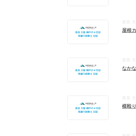
奈良 
屋根
奈良 
なか
奈良 
横殴
奈良 