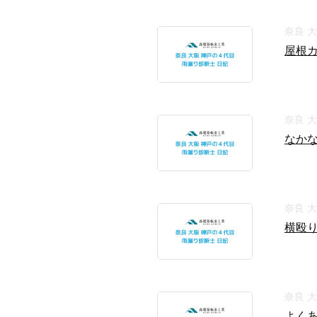
奈良 
屋根
奈良 
なか
奈良 
横殴
奈良 
よく