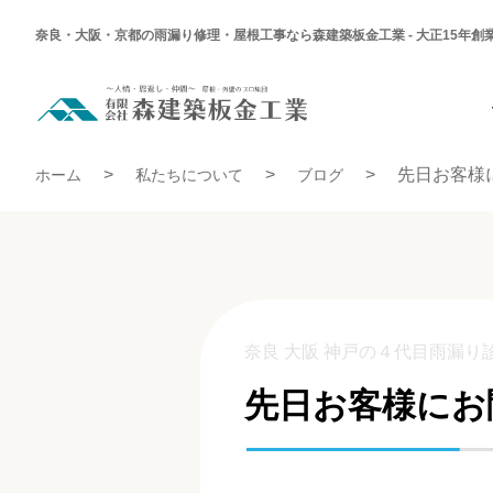
奈良・大阪・京都の雨漏り修理・屋根工事なら森建築板金工業 - 大正15年創
先
日
お
客
先日お客様にお聞きしたあるお話
様
先日お客様
ホーム
私たちについて
ブログ
に
お
聞
き
し
た
あ
る
お
話
奈良 大阪 神戸の４代目雨漏り
先日お客様にお