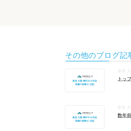
その他のブログ記
奈良 
トップ
奈良 
数年