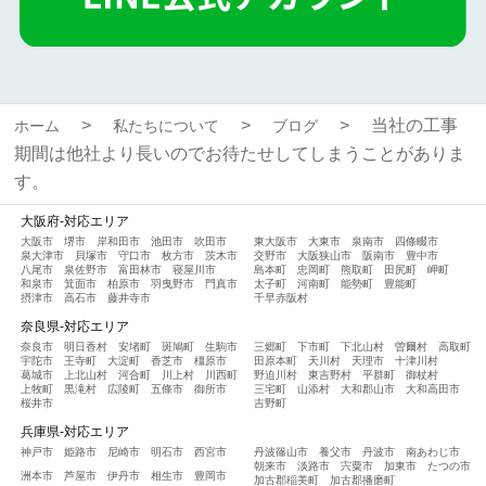
当社の工事
ホーム
私たちについて
ブログ
期間は他社より長いのでお待たせしてしまうことがありま
す。
大阪府-対応エリア
大阪市
堺市
岸和田市
池田市
吹田市
東大阪市
大東市
泉南市
四條畷市
泉大津市
貝塚市
守口市
枚方市
茨木市
交野市
大阪狭山市
阪南市
豊中市
八尾市
泉佐野市
富田林市
寝屋川市
島本町
忠岡町
熊取町
田尻町
岬町
和泉市
箕面市
柏原市
羽曳野市
門真市
太子町
河南町
能勢町
豊能町
摂津市
高石市
藤井寺市
千早赤阪村
奈良県-対応エリア
奈良市
明日香村
安堵町
斑鳩町
生駒市
三郷町
下市町
下北山村
曽爾村
高取町
宇陀市
王寺町
大淀町
香芝市
橿原市
田原本町
天川村
天理市
十津川村
葛城市
上北山村
河合町
川上村
川西町
野迫川村
東吉野村
平群町
御杖村
上牧町
黒滝村
広陵町
五條市
御所市
三宅町
山添村
大和郡山市
大和高田市
桜井市
吉野町
兵庫県-対応エリア
神戸市
姫路市
尼崎市
明石市
西宮市
丹波篠山市
養父市
丹波市
南あわじ市
朝来市
淡路市
宍粟市
加東市
たつの市
洲本市
芦屋市
伊丹市
相生市
豊岡市
加古郡稲美町
加古郡播磨町