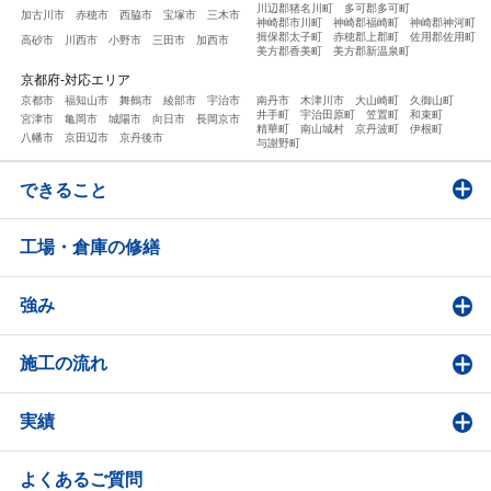
川辺郡猪名川町
多可郡多可町
加古川市
赤穂市
西脇市
宝塚市
三木市
神崎郡市川町
神崎郡福崎町
神崎郡神河町
揖保郡太子町
赤穂郡上郡町
佐用郡佐用町
高砂市
川西市
小野市
三田市
加西市
美方郡香美町
美方郡新温泉町
京都府-対応エリア
京都市
福知山市
舞鶴市
綾部市
宇治市
南丹市
木津川市
大山崎町
久御山町
井手町
宇治田原町
笠置町
和束町
宮津市
亀岡市
城陽市
向日市
長岡京市
精華町
南山城村
京丹波町
伊根町
八幡市
京田辺市
京丹後市
与謝野町
できること
工場・倉庫の修繕
強み
施工の流れ
実績
よくあるご質問