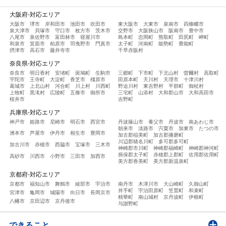
大阪府-対応エリア
大阪市
堺市
岸和田市
池田市
吹田市
東大阪市
大東市
泉南市
四條畷市
泉大津市
貝塚市
守口市
枚方市
茨木市
交野市
大阪狭山市
阪南市
豊中市
八尾市
泉佐野市
富田林市
寝屋川市
島本町
忠岡町
熊取町
田尻町
岬町
和泉市
箕面市
柏原市
羽曳野市
門真市
太子町
河南町
能勢町
豊能町
摂津市
高石市
藤井寺市
千早赤阪村
奈良県-対応エリア
奈良市
明日香村
安堵町
斑鳩町
生駒市
三郷町
下市町
下北山村
曽爾村
高取町
宇陀市
王寺町
大淀町
香芝市
橿原市
田原本町
天川村
天理市
十津川村
葛城市
上北山村
河合町
川上村
川西町
野迫川村
東吉野村
平群町
御杖村
上牧町
黒滝村
広陵町
五條市
御所市
三宅町
山添村
大和郡山市
大和高田市
桜井市
吉野町
兵庫県-対応エリア
神戸市
姫路市
尼崎市
明石市
西宮市
丹波篠山市
養父市
丹波市
南あわじ市
朝来市
淡路市
宍粟市
加東市
たつの市
洲本市
芦屋市
伊丹市
相生市
豊岡市
加古郡稲美町
加古郡播磨町
川辺郡猪名川町
多可郡多可町
加古川市
赤穂市
西脇市
宝塚市
三木市
神崎郡市川町
神崎郡福崎町
神崎郡神河町
揖保郡太子町
赤穂郡上郡町
佐用郡佐用町
高砂市
川西市
小野市
三田市
加西市
美方郡香美町
美方郡新温泉町
京都府-対応エリア
京都市
福知山市
舞鶴市
綾部市
宇治市
南丹市
木津川市
大山崎町
久御山町
井手町
宇治田原町
笠置町
和束町
宮津市
亀岡市
城陽市
向日市
長岡京市
精華町
南山城村
京丹波町
伊根町
八幡市
京田辺市
京丹後市
与謝野町
できること