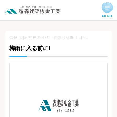
梅雨に入る前に!
奈良 大阪 神戸の４代目雨漏り診断士日記
梅雨に入る前に!