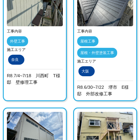
工事内容
工事内容
外壁工事
屋根工事
施工エリア
屋根・外壁塗装工事
奈良
施工エリア
大阪
R8.7/4~7/18 川西町 T様
邸 壁修理工事
R8.6/30~7/22 堺市 E様
邸 外部改修工事