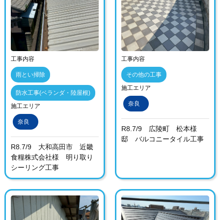
工事内容
工事内容
雨とい掃除
その他の工事
施工エリア
防水工事(ベランダ・陸屋根)
奈良
施工エリア
奈良
R8.7/9 広陵町 松本様
邸 バルコニータイル工事
R8.7/9 大和高田市 近畿
食糧株式会社様 明り取り
シーリング工事