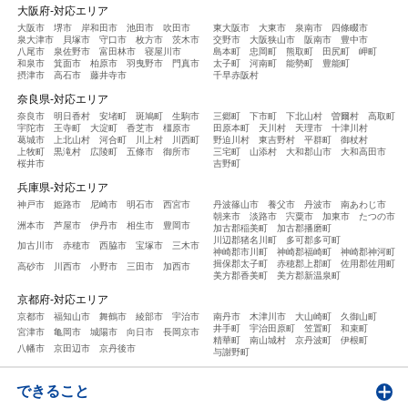
大阪府-対応エリア
大阪市
堺市
岸和田市
池田市
吹田市
東大阪市
大東市
泉南市
四條畷市
泉大津市
貝塚市
守口市
枚方市
茨木市
交野市
大阪狭山市
阪南市
豊中市
八尾市
泉佐野市
富田林市
寝屋川市
島本町
忠岡町
熊取町
田尻町
岬町
和泉市
箕面市
柏原市
羽曳野市
門真市
太子町
河南町
能勢町
豊能町
摂津市
高石市
藤井寺市
千早赤阪村
奈良県-対応エリア
奈良市
明日香村
安堵町
斑鳩町
生駒市
三郷町
下市町
下北山村
曽爾村
高取町
宇陀市
王寺町
大淀町
香芝市
橿原市
田原本町
天川村
天理市
十津川村
葛城市
上北山村
河合町
川上村
川西町
野迫川村
東吉野村
平群町
御杖村
上牧町
黒滝村
広陵町
五條市
御所市
三宅町
山添村
大和郡山市
大和高田市
桜井市
吉野町
兵庫県-対応エリア
神戸市
姫路市
尼崎市
明石市
西宮市
丹波篠山市
養父市
丹波市
南あわじ市
朝来市
淡路市
宍粟市
加東市
たつの市
洲本市
芦屋市
伊丹市
相生市
豊岡市
加古郡稲美町
加古郡播磨町
川辺郡猪名川町
多可郡多可町
加古川市
赤穂市
西脇市
宝塚市
三木市
神崎郡市川町
神崎郡福崎町
神崎郡神河町
揖保郡太子町
赤穂郡上郡町
佐用郡佐用町
高砂市
川西市
小野市
三田市
加西市
美方郡香美町
美方郡新温泉町
京都府-対応エリア
京都市
福知山市
舞鶴市
綾部市
宇治市
南丹市
木津川市
大山崎町
久御山町
井手町
宇治田原町
笠置町
和束町
宮津市
亀岡市
城陽市
向日市
長岡京市
精華町
南山城村
京丹波町
伊根町
八幡市
京田辺市
京丹後市
与謝野町
できること