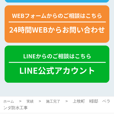
上牧町 I様邸 ベラ
ホーム
実績
施工完了
ンダ防水工事