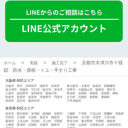
京都市木津川市Ｙ様
ホーム
実績
施工完了
邸 防水・屋根・トユ・手すり工事
大阪府-対応エリア
大阪市
堺市
岸和田市
池田市
吹田市
東大阪市
大東市
泉南市
四條畷市
泉大津市
貝塚市
守口市
枚方市
茨木市
交野市
大阪狭山市
阪南市
豊中市
八尾市
泉佐野市
富田林市
寝屋川市
島本町
忠岡町
熊取町
田尻町
岬町
和泉市
箕面市
柏原市
羽曳野市
門真市
太子町
河南町
能勢町
豊能町
摂津市
高石市
藤井寺市
千早赤阪村
奈良県-対応エリア
奈良市
明日香村
安堵町
斑鳩町
生駒市
三郷町
下市町
下北山村
曽爾村
高取町
宇陀市
王寺町
大淀町
香芝市
橿原市
田原本町
天川村
天理市
十津川村
葛城市
上北山村
河合町
川上村
川西町
野迫川村
東吉野村
平群町
御杖村
上牧町
黒滝村
広陵町
五條市
御所市
三宅町
山添村
大和郡山市
大和高田市