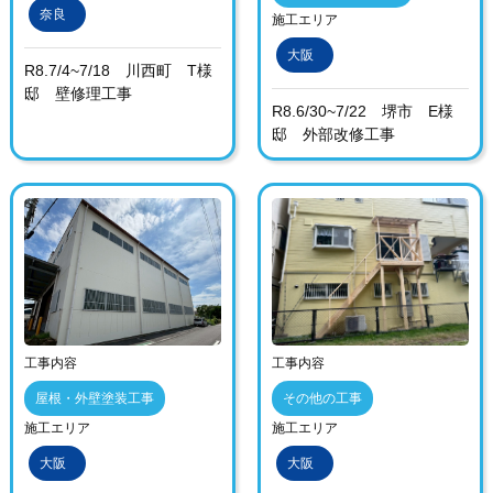
奈良
施工エリア
大阪
R8.7/4~7/18 川西町 T様
邸 壁修理工事
R8.6/30~7/22 堺市 E様
邸 外部改修工事
工事内容
工事内容
屋根・外壁塗装工事
その他の工事
施工エリア
施工エリア
大阪
大阪