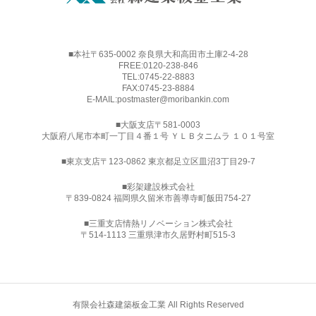
■本社〒635-0002 奈良県大和高田市土庫2-4-28
FREE:
0120-238-846
TEL:
0745-22-8883
FAX:0745-23-8884
E-MAIL:
postmaster@moribankin.com
■大阪支店〒581-0003
大阪府八尾市本町一丁目４番１号 ＹＬＢタニムラ １０１号室
■東京支店〒123-0862 東京都足立区皿沼3丁目29-7
■
彩架建設株式会社
〒839-0824 福岡県久留米市善導寺町飯田754-27
■三重支店情熱リノベーション株式会社
〒514-1113 三重県津市久居野村町515-3
有限会社森建築板金工業 All Rights Reserved