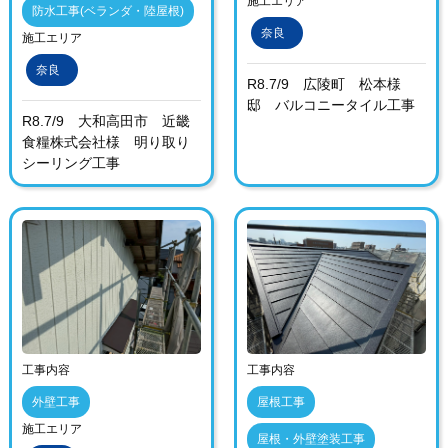
施工エリア
防水工事(ベランダ・陸屋根)
奈良
施工エリア
奈良
R8.7/9 広陵町 松本様
邸 バルコニータイル工事
R8.7/9 大和高田市 近畿
食糧株式会社様 明り取り
シーリング工事
工事内容
工事内容
外壁工事
屋根工事
施工エリア
屋根・外壁塗装工事