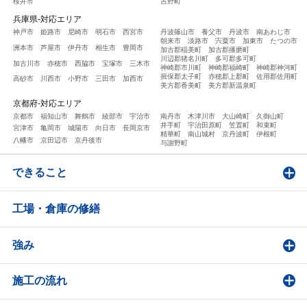
桜井市
吉野町
兵庫県-対応エリア
神戸市
姫路市
尼崎市
明石市
西宮市
丹波篠山市
養父市
丹波市
南あわじ市
朝来市
淡路市
宍粟市
加東市
たつの市
洲本市
芦屋市
伊丹市
相生市
豊岡市
加古郡稲美町
加古郡播磨町
川辺郡猪名川町
多可郡多可町
加古川市
赤穂市
西脇市
宝塚市
三木市
神崎郡市川町
神崎郡福崎町
神崎郡神河町
揖保郡太子町
赤穂郡上郡町
佐用郡佐用町
高砂市
川西市
小野市
三田市
加西市
美方郡香美町
美方郡新温泉町
京都府-対応エリア
京都市
福知山市
舞鶴市
綾部市
宇治市
南丹市
木津川市
大山崎町
久御山町
井手町
宇治田原町
笠置町
和束町
宮津市
亀岡市
城陽市
向日市
長岡京市
精華町
南山城村
京丹波町
伊根町
八幡市
京田辺市
京丹後市
与謝野町
できること
工場・倉庫の修繕
強み
施工の流れ