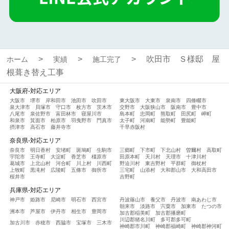
吹田市 Ｓ様邸 屋
ホーム
実績
施工完了
根葺き替え工事
大阪府-対応エリア
大阪市
堺市
岸和田市
池田市
吹田市
東大阪市
大東市
泉南市
四條畷市
泉大津市
貝塚市
守口市
枚方市
茨木市
交野市
大阪狭山市
阪南市
豊中市
八尾市
泉佐野市
富田林市
寝屋川市
島本町
忠岡町
熊取町
田尻町
岬町
和泉市
箕面市
柏原市
羽曳野市
門真市
太子町
河南町
能勢町
豊能町
摂津市
高石市
藤井寺市
千早赤阪村
奈良県-対応エリア
奈良市
明日香村
安堵町
斑鳩町
生駒市
三郷町
下市町
下北山村
曽爾村
高取町
宇陀市
王寺町
大淀町
香芝市
橿原市
田原本町
天川村
天理市
十津川村
葛城市
上北山村
河合町
川上村
川西町
野迫川村
東吉野村
平群町
御杖村
上牧町
黒滝村
広陵町
五條市
御所市
三宅町
山添村
大和郡山市
大和高田市
桜井市
吉野町
兵庫県-対応エリア
神戸市
姫路市
尼崎市
明石市
西宮市
丹波篠山市
養父市
丹波市
南あわじ市
朝来市
淡路市
宍粟市
加東市
たつの市
洲本市
芦屋市
伊丹市
相生市
豊岡市
加古郡稲美町
加古郡播磨町
川辺郡猪名川町
多可郡多可町
加古川市
赤穂市
西脇市
宝塚市
三木市
神崎郡市川町
神崎郡福崎町
神崎郡神河町