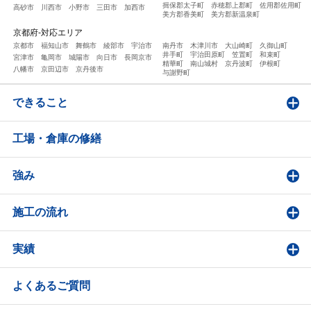
揖保郡太子町
赤穂郡上郡町
佐用郡佐用町
高砂市
川西市
小野市
三田市
加西市
美方郡香美町
美方郡新温泉町
京都府-対応エリア
京都市
福知山市
舞鶴市
綾部市
宇治市
南丹市
木津川市
大山崎町
久御山町
井手町
宇治田原町
笠置町
和束町
宮津市
亀岡市
城陽市
向日市
長岡京市
精華町
南山城村
京丹波町
伊根町
八幡市
京田辺市
京丹後市
与謝野町
できること
工場・倉庫の修繕
強み
施工の流れ
実績
よくあるご質問