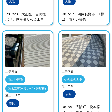
大阪
大阪
R8.7/23 大正区 吉岡様
R8.7/17 河内長野市 T様
ポリカ屋根張り替え工事
邸 雨とい掃除
工事内容
工事内容
雨とい掃除
その他の工事
施工エリア
防水工事(ベランダ・陸屋根)
奈良
施工エリア
奈良
R8.7/9 広陵町 松本様