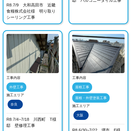
邸 バルコニータイル工事
R8.7/9 大和高田市 近畿
食糧株式会社様 明り取り
シーリング工事
工事内容
工事内容
外壁工事
屋根工事
施工エリア
屋根・外壁塗装工事
奈良
施工エリア
大阪
R8.7/4~7/18 川西町 T様
邸 壁修理工事
R8.6/30~7/22 堺市 E様