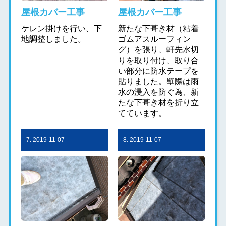
屋根カバー工事
屋根カバー工事
ケレン掛けを行い、下
新たな下葺き材（粘着
地調整しました。
ゴムアスルーフィン
グ）を張り、軒先水切
りを取り付け、取り合
い部分に防水テープを
貼りました。壁際は雨
水の浸入を防ぐ為、新
たな下葺き材を折り立
てています。
7. 2019-11-07
8. 2019-11-07