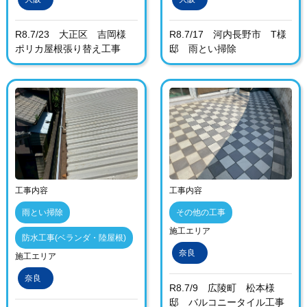
R8.7/23 大正区 吉岡様
R8.7/17 河内長野市 T様
ポリカ屋根張り替え工事
邸 雨とい掃除
工事内容
工事内容
雨とい掃除
その他の工事
施工エリア
防水工事(ベランダ・陸屋根)
奈良
施工エリア
奈良
R8.7/9 広陵町 松本様
邸 バルコニータイル工事