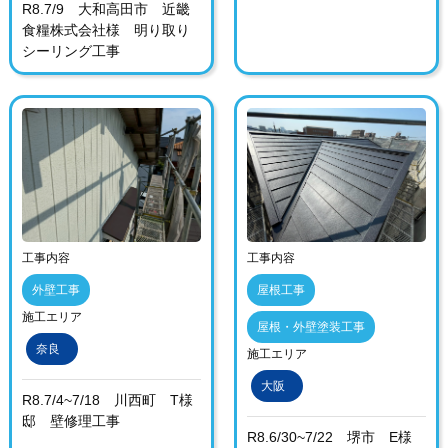
R8.7/9 大和高田市 近畿
食糧株式会社様 明り取り
シーリング工事
工事内容
工事内容
外壁工事
屋根工事
施工エリア
屋根・外壁塗装工事
奈良
施工エリア
大阪
R8.7/4~7/18 川西町 T様
邸 壁修理工事
R8.6/30~7/22 堺市 E様