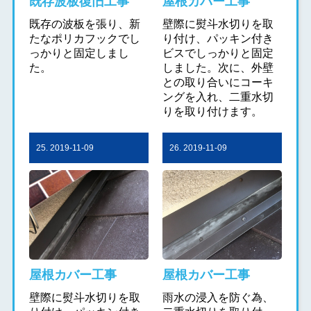
既存波板復旧工事
屋根カバー工事
既存の波板を張り、新
壁際に熨斗水切りを取
たなポリカフックでし
り付け、パッキン付き
っかりと固定しまし
ビスでしっかりと固定
た。
しました。次に、外壁
との取り合いにコーキ
ングを入れ、二重水切
りを取り付けます。
25. 2019-11-09
26. 2019-11-09
屋根カバー工事
屋根カバー工事
壁際に熨斗水切りを取
雨水の浸入を防ぐ為、