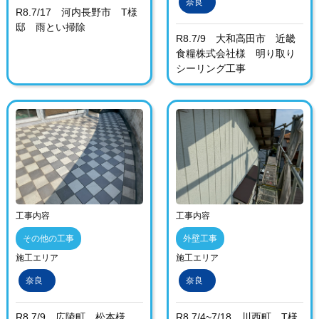
奈良
R8.7/17 河内長野市 T様
邸 雨とい掃除
R8.7/9 大和高田市 近畿
食糧株式会社様 明り取り
シーリング工事
工事内容
工事内容
その他の工事
外壁工事
施工エリア
施工エリア
奈良
奈良
R8.7/9 広陵町 松本様
R8.7/4~7/18 川西町 T様