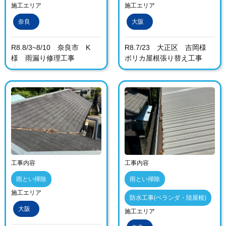
施工エリア
施工エリア
奈良
大阪
R8.8/3~8/10 奈良市 K
R8.7/23 大正区 吉岡様
様 雨漏り修理工事
ポリカ屋根張り替え工事
工事内容
工事内容
雨とい掃除
雨とい掃除
施工エリア
防水工事(ベランダ・陸屋根)
大阪
施工エリア