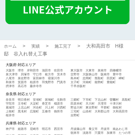
大和高田市 H様
ホーム
実績
施工完了
邸 谷入れ替え工事
大阪府-対応エリア
大阪市
堺市
岸和田市
池田市
吹田市
東大阪市
大東市
泉南市
四條畷市
泉大津市
貝塚市
守口市
枚方市
茨木市
交野市
大阪狭山市
阪南市
豊中市
八尾市
泉佐野市
富田林市
寝屋川市
島本町
忠岡町
熊取町
田尻町
岬町
和泉市
箕面市
柏原市
羽曳野市
門真市
太子町
河南町
能勢町
豊能町
摂津市
高石市
藤井寺市
千早赤阪村
奈良県-対応エリア
奈良市
明日香村
安堵町
斑鳩町
生駒市
三郷町
下市町
下北山村
曽爾村
高取町
宇陀市
王寺町
大淀町
香芝市
橿原市
田原本町
天川村
天理市
十津川村
葛城市
上北山村
河合町
川上村
川西町
野迫川村
東吉野村
平群町
御杖村
上牧町
黒滝村
広陵町
五條市
御所市
三宅町
山添村
大和郡山市
大和高田市
桜井市
吉野町
兵庫県-対応エリア
神戸市
姫路市
尼崎市
明石市
西宮市
丹波篠山市
養父市
丹波市
南あわじ市
朝来市
淡路市
宍粟市
加東市
たつの市