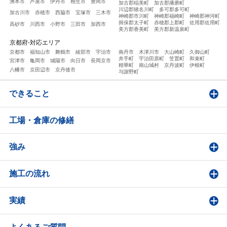
洲本市
芦屋市
伊丹市
相生市
豊岡市
加古郡稲美町
加古郡播磨町
川辺郡猪名川町
多可郡多可町
加古川市
赤穂市
西脇市
宝塚市
三木市
神崎郡市川町
神崎郡福崎町
神崎郡神河町
揖保郡太子町
赤穂郡上郡町
佐用郡佐用町
高砂市
川西市
小野市
三田市
加西市
美方郡香美町
美方郡新温泉町
京都府-対応エリア
京都市
福知山市
舞鶴市
綾部市
宇治市
南丹市
木津川市
大山崎町
久御山町
井手町
宇治田原町
笠置町
和束町
宮津市
亀岡市
城陽市
向日市
長岡京市
精華町
南山城村
京丹波町
伊根町
八幡市
京田辺市
京丹後市
与謝野町
できること
工場・倉庫の修繕
強み
施工の流れ
実績