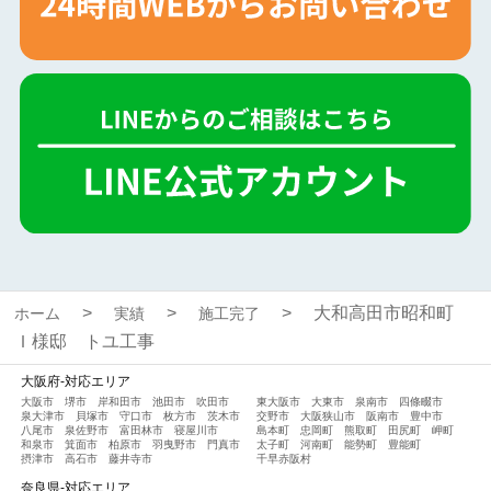
大和高田市昭和町
ホーム
実績
施工完了
Ｉ様邸 トユ工事
大阪府-対応エリア
大阪市
堺市
岸和田市
池田市
吹田市
東大阪市
大東市
泉南市
四條畷市
泉大津市
貝塚市
守口市
枚方市
茨木市
交野市
大阪狭山市
阪南市
豊中市
八尾市
泉佐野市
富田林市
寝屋川市
島本町
忠岡町
熊取町
田尻町
岬町
和泉市
箕面市
柏原市
羽曳野市
門真市
太子町
河南町
能勢町
豊能町
摂津市
高石市
藤井寺市
千早赤阪村
奈良県-対応エリア