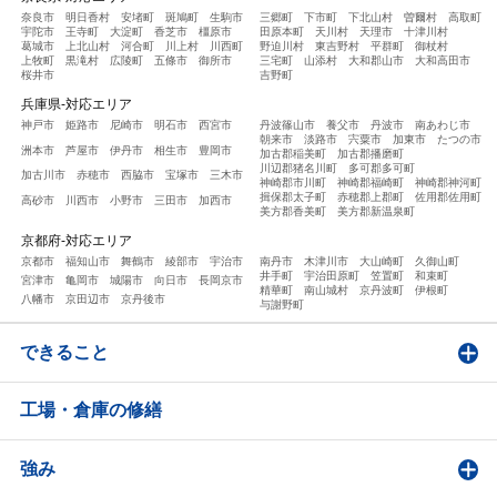
奈良市
明日香村
安堵町
斑鳩町
生駒市
三郷町
下市町
下北山村
曽爾村
高取町
宇陀市
王寺町
大淀町
香芝市
橿原市
田原本町
天川村
天理市
十津川村
葛城市
上北山村
河合町
川上村
川西町
野迫川村
東吉野村
平群町
御杖村
上牧町
黒滝村
広陵町
五條市
御所市
三宅町
山添村
大和郡山市
大和高田市
桜井市
吉野町
兵庫県-対応エリア
神戸市
姫路市
尼崎市
明石市
西宮市
丹波篠山市
養父市
丹波市
南あわじ市
朝来市
淡路市
宍粟市
加東市
たつの市
洲本市
芦屋市
伊丹市
相生市
豊岡市
加古郡稲美町
加古郡播磨町
川辺郡猪名川町
多可郡多可町
加古川市
赤穂市
西脇市
宝塚市
三木市
神崎郡市川町
神崎郡福崎町
神崎郡神河町
揖保郡太子町
赤穂郡上郡町
佐用郡佐用町
高砂市
川西市
小野市
三田市
加西市
美方郡香美町
美方郡新温泉町
京都府-対応エリア
京都市
福知山市
舞鶴市
綾部市
宇治市
南丹市
木津川市
大山崎町
久御山町
井手町
宇治田原町
笠置町
和束町
宮津市
亀岡市
城陽市
向日市
長岡京市
精華町
南山城村
京丹波町
伊根町
八幡市
京田辺市
京丹後市
与謝野町
できること
工場・倉庫の修繕
強み