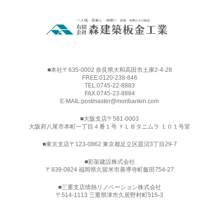
■本社〒635-0002 奈良県大和高田市土庫2-4-28
FREE:
0120-238-846
TEL:
0745-22-8883
FAX:0745-23-8884
E-MAIL:
postmaster@moribankin.com
■大阪支店〒581-0003
大阪府八尾市本町一丁目４番１号 ＹＬＢタニムラ １０１号室
■東京支店〒123-0862 東京都足立区皿沼3丁目29-7
■
彩架建設株式会社
〒839-0824 福岡県久留米市善導寺町飯田754-27
■三重支店情熱リノベーション株式会社
〒514-1113 三重県津市久居野村町515-3