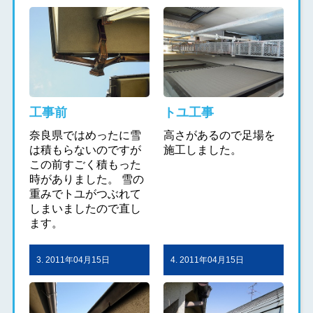
工事前
トユ工事
奈良県ではめったに雪
高さがあるので足場を
は積もらないのですが
施工しました。
この前すごく積もった
時がありました。 雪の
重みでトユがつぶれて
しまいましたので直し
ます。
3. 2011年04月15日
4. 2011年04月15日