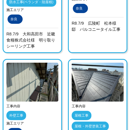
防水工事(ベランダ・陸屋根)
奈良
施工エリア
奈良
R8.7/9 広陵町 松本様
邸 バルコニータイル工事
R8.7/9 大和高田市 近畿
食糧株式会社様 明り取り
シーリング工事
工事内容
工事内容
外壁工事
屋根工事
施工エリア
屋根・外壁塗装工事