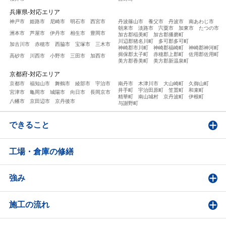
兵庫県-対応エリア
神戸市
姫路市
尼崎市
明石市
西宮市
丹波篠山市
養父市
丹波市
南あわじ市
朝来市
淡路市
宍粟市
加東市
たつの市
洲本市
芦屋市
伊丹市
相生市
豊岡市
加古郡稲美町
加古郡播磨町
川辺郡猪名川町
多可郡多可町
加古川市
赤穂市
西脇市
宝塚市
三木市
神崎郡市川町
神崎郡福崎町
神崎郡神河町
揖保郡太子町
赤穂郡上郡町
佐用郡佐用町
高砂市
川西市
小野市
三田市
加西市
美方郡香美町
美方郡新温泉町
京都府-対応エリア
京都市
福知山市
舞鶴市
綾部市
宇治市
南丹市
木津川市
大山崎町
久御山町
井手町
宇治田原町
笠置町
和束町
宮津市
亀岡市
城陽市
向日市
長岡京市
精華町
南山城村
京丹波町
伊根町
八幡市
京田辺市
京丹後市
与謝野町
できること
工場・倉庫の修繕
強み
施工の流れ