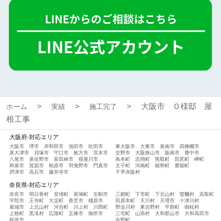
大阪市 Ｏ様邸 屋
ホーム
実績
施工完了
根工事
大阪府-対応エリア
大阪市
堺市
岸和田市
池田市
吹田市
東大阪市
大東市
泉南市
四條畷市
泉大津市
貝塚市
守口市
枚方市
茨木市
交野市
大阪狭山市
阪南市
豊中市
八尾市
泉佐野市
富田林市
寝屋川市
島本町
忠岡町
熊取町
田尻町
岬町
和泉市
箕面市
柏原市
羽曳野市
門真市
太子町
河南町
能勢町
豊能町
摂津市
高石市
藤井寺市
千早赤阪村
奈良県-対応エリア
奈良市
明日香村
安堵町
斑鳩町
生駒市
三郷町
下市町
下北山村
曽爾村
高取町
宇陀市
王寺町
大淀町
香芝市
橿原市
田原本町
天川村
天理市
十津川村
葛城市
上北山村
河合町
川上村
川西町
野迫川村
東吉野村
平群町
御杖村
上牧町
黒滝村
広陵町
五條市
御所市
三宅町
山添村
大和郡山市
大和高田市
桜井市
吉野町