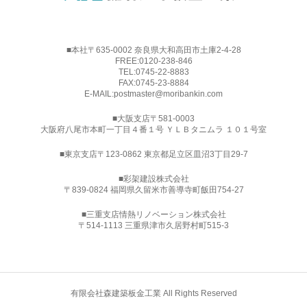
■本社〒635-0002 奈良県大和高田市土庫2-4-28
FREE:
0120-238-846
TEL:
0745-22-8883
FAX:0745-23-8884
E-MAIL:
postmaster@moribankin.com
■大阪支店〒581-0003
大阪府八尾市本町一丁目４番１号 ＹＬＢタニムラ １０１号室
■東京支店〒123-0862 東京都足立区皿沼3丁目29-7
■
彩架建設株式会社
〒839-0824 福岡県久留米市善導寺町飯田754-27
■三重支店情熱リノベーション株式会社
〒514-1113 三重県津市久居野村町515-3
有限会社森建築板金工業 All Rights Reserved