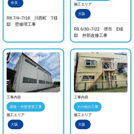
奈良
施工エリア
大阪
R8.7/4~7/18 川西町 T様
邸 壁修理工事
R8.6/30~7/22 堺市 E様
邸 外部改修工事
工事内容
工事内容
屋根・外壁塗装工事
その他の工事
施工エリア
施工エリア
大阪
大阪