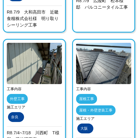
R8.7/9 広陵町 松本様
邸 バルコニータイル工事
R8.7/9 大和高田市 近畿
食糧株式会社様 明り取り
シーリング工事
工事内容
工事内容
外壁工事
屋根工事
施工エリア
屋根・外壁塗装工事
奈良
施工エリア
大阪
R8.7/4~7/18 川西町 T様