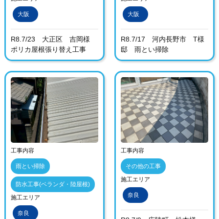
大阪
大阪
R8.7/23 大正区 吉岡様
R8.7/17 河内長野市 T様
ポリカ屋根張り替え工事
邸 雨とい掃除
工事内容
工事内容
雨とい掃除
その他の工事
施工エリア
防水工事(ベランダ・陸屋根)
奈良
施工エリア
奈良