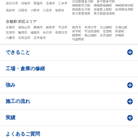
川辺郡猪名川町
多可郡多可町
加古川市
赤穂市
西脇市
宝塚市
三木市
神崎郡市川町
神崎郡福崎町
神崎郡神河町
揖保郡太子町
赤穂郡上郡町
佐用郡佐用町
高砂市
川西市
小野市
三田市
加西市
美方郡香美町
美方郡新温泉町
京都府-対応エリア
京都市
福知山市
舞鶴市
綾部市
宇治市
南丹市
木津川市
大山崎町
久御山町
井手町
宇治田原町
笠置町
和束町
宮津市
亀岡市
城陽市
向日市
長岡京市
精華町
南山城村
京丹波町
伊根町
八幡市
京田辺市
京丹後市
与謝野町
できること
工場・倉庫の修繕
強み
施工の流れ
実績
よくあるご質問