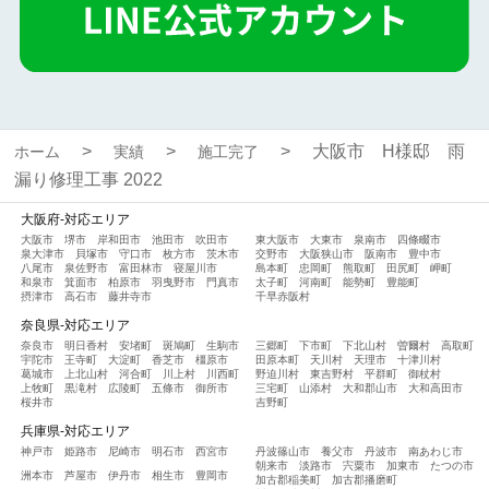
大阪市 H様邸 雨
ホーム
実績
施工完了
漏り修理工事 2022
大阪府-対応エリア
大阪市
堺市
岸和田市
池田市
吹田市
東大阪市
大東市
泉南市
四條畷市
泉大津市
貝塚市
守口市
枚方市
茨木市
交野市
大阪狭山市
阪南市
豊中市
八尾市
泉佐野市
富田林市
寝屋川市
島本町
忠岡町
熊取町
田尻町
岬町
和泉市
箕面市
柏原市
羽曳野市
門真市
太子町
河南町
能勢町
豊能町
摂津市
高石市
藤井寺市
千早赤阪村
奈良県-対応エリア
奈良市
明日香村
安堵町
斑鳩町
生駒市
三郷町
下市町
下北山村
曽爾村
高取町
宇陀市
王寺町
大淀町
香芝市
橿原市
田原本町
天川村
天理市
十津川村
葛城市
上北山村
河合町
川上村
川西町
野迫川村
東吉野村
平群町
御杖村
上牧町
黒滝村
広陵町
五條市
御所市
三宅町
山添村
大和郡山市
大和高田市
桜井市
吉野町
兵庫県-対応エリア
神戸市
姫路市
尼崎市
明石市
西宮市
丹波篠山市
養父市
丹波市
南あわじ市
朝来市
淡路市
宍粟市
加東市
たつの市
洲本市
芦屋市
伊丹市
相生市
豊岡市
加古郡稲美町
加古郡播磨町