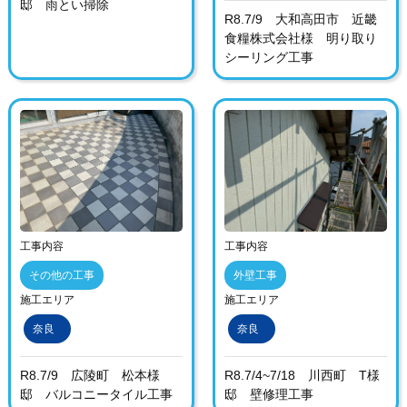
邸 雨とい掃除
R8.7/9 大和高田市 近畿
食糧株式会社様 明り取り
シーリング工事
工事内容
工事内容
その他の工事
外壁工事
施工エリア
施工エリア
奈良
奈良
R8.7/9 広陵町 松本様
R8.7/4~7/18 川西町 T様
邸 バルコニータイル工事
邸 壁修理工事