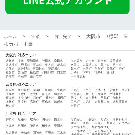
大阪市 K様邸 屋
ホーム
実績
施工完了
根カバー工事
大阪府-対応エリア
大阪市
堺市
岸和田市
池田市
吹田市
東大阪市
大東市
泉南市
四條畷市
泉大津市
貝塚市
守口市
枚方市
茨木市
交野市
大阪狭山市
阪南市
豊中市
八尾市
泉佐野市
富田林市
寝屋川市
島本町
忠岡町
熊取町
田尻町
岬町
和泉市
箕面市
柏原市
羽曳野市
門真市
太子町
河南町
能勢町
豊能町
摂津市
高石市
藤井寺市
千早赤阪村
奈良県-対応エリア
奈良市
明日香村
安堵町
斑鳩町
生駒市
三郷町
下市町
下北山村
曽爾村
高取町
宇陀市
王寺町
大淀町
香芝市
橿原市
田原本町
天川村
天理市
十津川村
葛城市
上北山村
河合町
川上村
川西町
野迫川村
東吉野村
平群町
御杖村
上牧町
黒滝村
広陵町
五條市
御所市
三宅町
山添村
大和郡山市
大和高田市
桜井市
吉野町
兵庫県-対応エリア
神戸市
姫路市
尼崎市
明石市
西宮市
丹波篠山市
養父市
丹波市
南あわじ市
朝来市
淡路市
宍粟市
加東市
たつの市
洲本市
芦屋市
伊丹市
相生市
豊岡市
加古郡稲美町
加古郡播磨町
川辺郡猪名川町
多可郡多可町
加古川市
赤穂市
西脇市
宝塚市
三木市
神崎郡市川町
神崎郡福崎町
神崎郡神河町