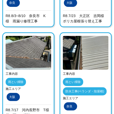
奈良
大阪
R8.8/3~8/10 奈良市 K
R8.7/23 大正区 吉岡様
様 雨漏り修理工事
ポリカ屋根張り替え工事
工事内容
工事内容
雨とい掃除
雨とい掃除
施工エリア
防水工事(ベランダ・陸屋根)
大阪
施工エリア
奈良
R8.7/17 河内長野市 T様