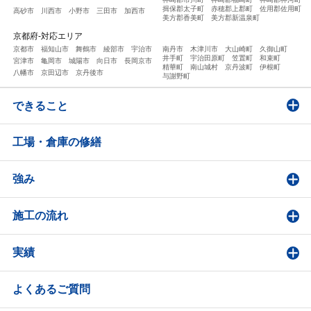
揖保郡太子町
赤穂郡上郡町
佐用郡佐用町
高砂市
川西市
小野市
三田市
加西市
美方郡香美町
美方郡新温泉町
京都府-対応エリア
京都市
福知山市
舞鶴市
綾部市
宇治市
南丹市
木津川市
大山崎町
久御山町
井手町
宇治田原町
笠置町
和束町
宮津市
亀岡市
城陽市
向日市
長岡京市
精華町
南山城村
京丹波町
伊根町
八幡市
京田辺市
京丹後市
与謝野町
できること
工場・倉庫の修繕
強み
施工の流れ
実績
よくあるご質問