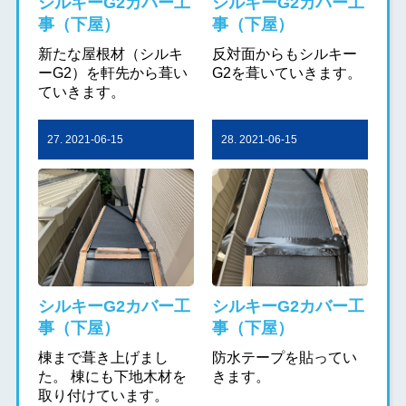
シルキーG2カバー工
シルキーG2カバー工
事（下屋）
事（下屋）
新たな屋根材（シルキ
反対面からもシルキー
ーG2）を軒先から葺い
G2を葺いていきます。
ていきます。
27. 2021-06-15
28. 2021-06-15
シルキーG2カバー工
シルキーG2カバー工
事（下屋）
事（下屋）
棟まで葺き上げまし
防水テープを貼ってい
た。 棟にも下地木材を
きます。
取り付けています。