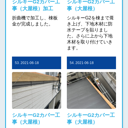
シルキーG2カバー工
シルキーG2カバー工
事（大屋根）加工
事（大屋根）
折曲機で加工し、棟板
シルキーG2を棟まで葺
金が完成しました。
き上げ、下地木材に防
水テープを貼りまし
た。さらに上から下地
木材を取り付けていき
ます。
53. 2021-06-18
54. 2021-06-18
シルキーG2カバー工
シルキーG2カバー工
事（大屋根）
事（大屋根）