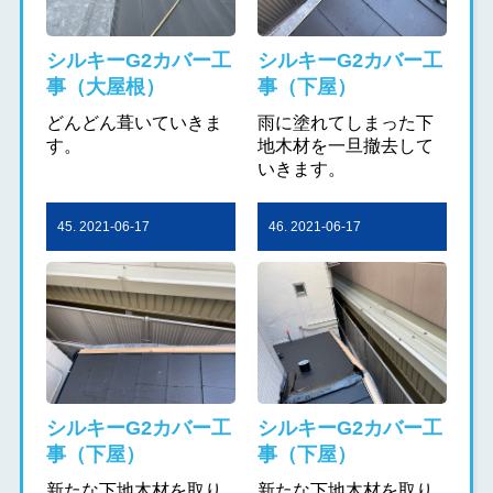
シルキーG2カバー工
シルキーG2カバー工
事（大屋根）
事（下屋）
どんどん葺いていきま
雨に塗れてしまった下
す。
地木材を一旦撤去して
いきます。
45. 2021-06-17
46. 2021-06-17
シルキーG2カバー工
シルキーG2カバー工
事（下屋）
事（下屋）
新たな下地木材を取り
新たな下地木材を取り