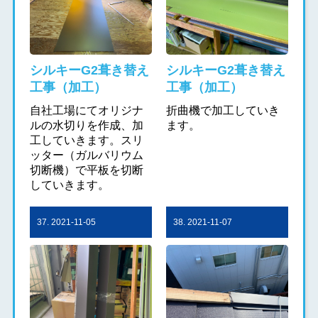
シルキーG2葺き替え
シルキーG2葺き替え
工事（加工）
工事（加工）
自社工場にてオリジナ
折曲機で加工していき
ルの水切りを作成、加
ます。
工していきます。スリ
ッター（ガルバリウム
切断機）で平板を切断
していきます。
37. 2021-11-05
38. 2021-11-07