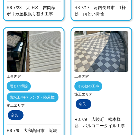
R8.7/23 大正区 吉岡様
R8.7/17 河内長野市 T様
ポリカ屋根張り替え工事
邸 雨とい掃除
工事内容
工事内容
雨とい掃除
その他の工事
施工エリア
防水工事(ベランダ・陸屋根)
奈良
施工エリア
奈良
R8.7/9 広陵町 松本様
邸 バルコニータイル工事
R8.7/9 大和高田市 近畿