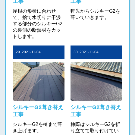
工事
工事
屋根の形状に合わせ
軒先からシルキーG2を
て、捨て水切りに干渉
葺いていきます。
する部分のシルキーG2
の裏側の断熱材をカッ
トします。
29. 2021-11-04
30. 2021-11-04
シルキーG2葺き替え
シルキーG2葺き替え
工事
工事
シルキーG2を棟まで葺
棟際はシルキーG2を折
き上げます。
り立てて取り付けてい