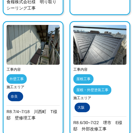
食糧株式会社様 明り取り
シーリング工事
工事内容
工事内容
外壁工事
屋根工事
施工エリア
屋根・外壁塗装工事
奈良
施工エリア
大阪
R8.7/4~7/18 川西町 T様
邸 壁修理工事
R8.6/30~7/22 堺市 E様
邸 外部改修工事