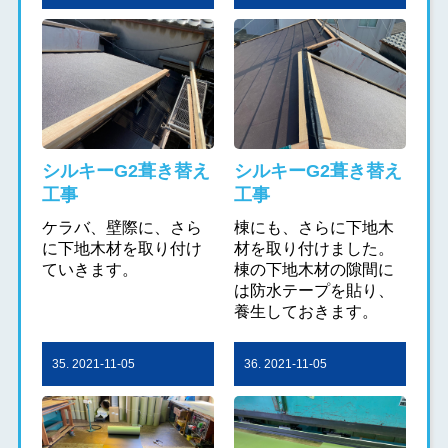
シルキーG2葺き替え
シルキーG2葺き替え
工事
工事
ケラバ、壁際に、さら
棟にも、さらに下地木
に下地木材を取り付け
材を取り付けました。
ていきます。
棟の下地木材の隙間に
は防水テープを貼り、
養生しておきます。
35. 2021-11-05
36. 2021-11-05