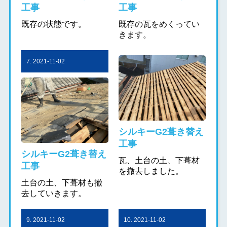
工事
工事
既存の状態です。
既存の瓦をめくってい
きます。
7. 2021-11-02
シルキーG2葺き替え
工事
シルキーG2葺き替え
瓦、土台の土、下葺材
工事
を撤去しました。
土台の土、下葺材も撤
去していきます。
9. 2021-11-02
10. 2021-11-02