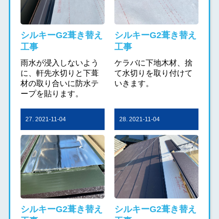
シルキーG2葺き替え
シルキーG2葺き替え
工事
工事
雨水が浸入しないよう
ケラバに下地木材、捨
に、軒先水切りと下葺
て水切りを取り付けて
材の取り合いに防水テ
いきます。
ープを貼ります。
27. 2021-11-04
28. 2021-11-04
シルキーG2葺き替え
シルキーG2葺き替え