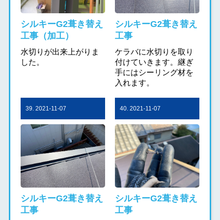
シルキーG2葺き替え
シルキーG2葺き替え
工事（加工）
工事
水切りが出来上がりま
ケラバに水切りを取り
した。
付けていきます。継ぎ
手にはシーリング材を
入れます。
39. 2021-11-07
40. 2021-11-07
シルキーG2葺き替え
シルキーG2葺き替え
工事
工事