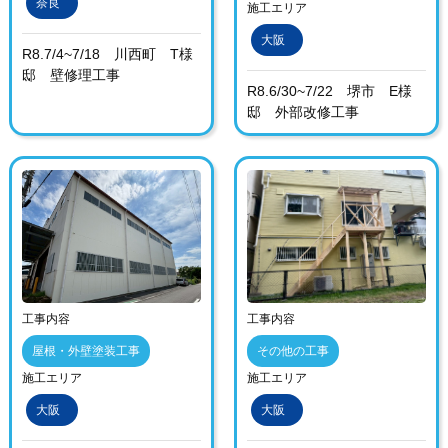
奈良
施工エリア
大阪
R8.7/4~7/18 川西町 T様
邸 壁修理工事
R8.6/30~7/22 堺市 E様
邸 外部改修工事
工事内容
工事内容
屋根・外壁塗装工事
その他の工事
施工エリア
施工エリア
大阪
大阪