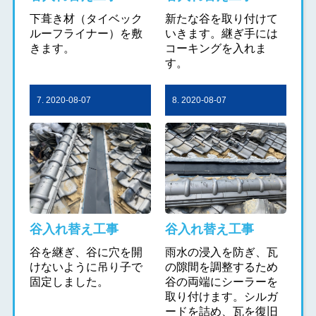
下葺き材（タイベック
新たな谷を取り付けて
ルーフライナー）を敷
いきます。継ぎ手には
きます。
コーキングを入れま
す。
7. 2020-08-07
8. 2020-08-07
谷入れ替え工事
谷入れ替え工事
谷を継ぎ、谷に穴を開
雨水の浸入を防ぎ、瓦
けないように吊り子で
の隙間を調整するため
固定しました。
谷の両端にシーラーを
取り付けます。シルガ
ードを詰め、瓦を復旧