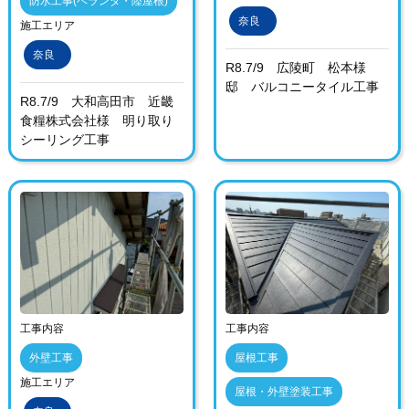
防水工事(ベランダ・陸屋根)
奈良
施工エリア
奈良
R8.7/9 広陵町 松本様
邸 バルコニータイル工事
R8.7/9 大和高田市 近畿
食糧株式会社様 明り取り
シーリング工事
工事内容
工事内容
外壁工事
屋根工事
施工エリア
屋根・外壁塗装工事