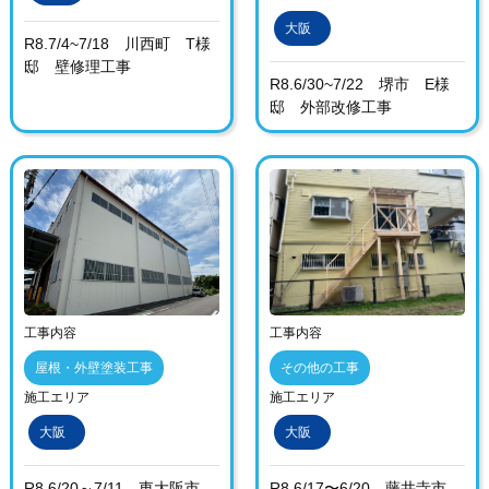
大阪
R8.7/4~7/18 川西町 T様
邸 壁修理工事
R8.6/30~7/22 堺市 E様
邸 外部改修工事
工事内容
工事内容
屋根・外壁塗装工事
その他の工事
施工エリア
施工エリア
大阪
大阪
R8.6/20～7/11 東大阪市
R8.6/17〜6/20 藤井寺市