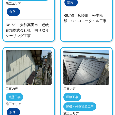
奈良
施工エリア
奈良
R8.7/9 広陵町 松本様
邸 バルコニータイル工事
R8.7/9 大和高田市 近畿
食糧株式会社様 明り取り
シーリング工事
工事内容
工事内容
外壁工事
屋根工事
施工エリア
屋根・外壁塗装工事
奈良
施工エリア