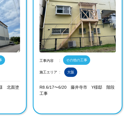
事
その他の工事
工事内容
施工エリア
大阪
 O様 北面塗
R8.6/17〜6/20 藤井寺市 Y様邸 階段
工事