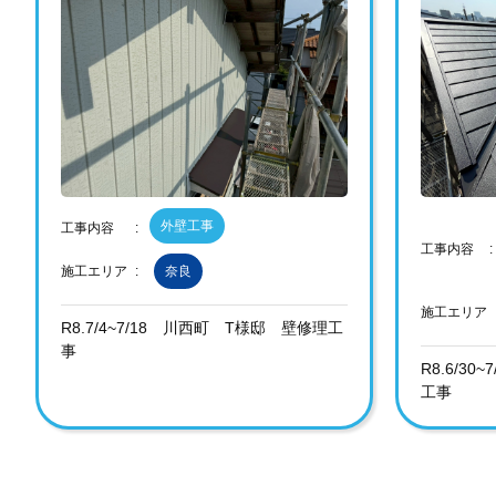
外壁工事
工事内容
工事内容
施工エリア
奈良
施工エリア
R8.7/4~7/18 川西町 T様邸 壁修理工
事
R8.6/3
工事