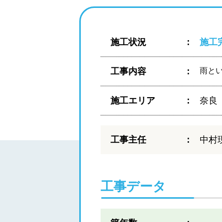
施工状況
施工
工事内容
雨と
施工エリア
奈良
工事主任
中村
工事データ