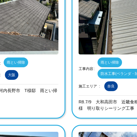
雨とい掃除
雨とい掃除
工事内容
防水工事(ベランダ・
大阪
施工エリア
奈良
17 河内長野市 T様邸 雨とい掃
R8.7/9 大和高田市 近畿
様 明り取りシーリング工事