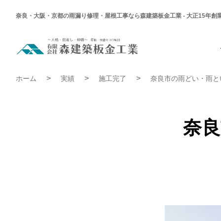
奈良・大阪・京都の雨漏り修理・屋根工事なら森建築板金工業 - 大正15年創
奈
良
市
N
奈良市 N様邸 トユかけ替え工事 | 施工完了実績
様
ホーム
実績
施工完了
奈良市の雨どい・雨と
邸
ト
ユ
か
け
替
奈良
え
工
事
|
施
工
完
了
実
績