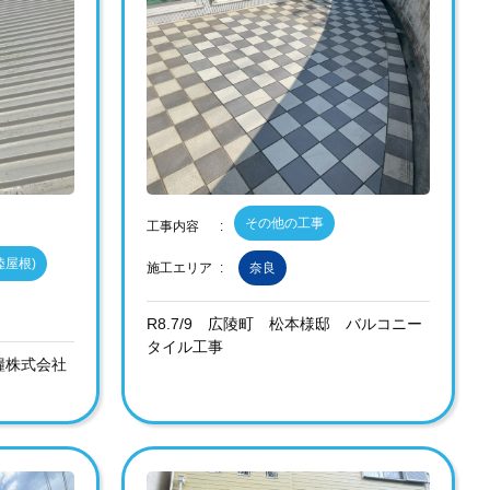
その他の工事
工事内容
陸屋根)
施工エリア
奈良
R8.7/9 広陵町 松本様邸 バルコニー
タイル工事
食糧株式会社