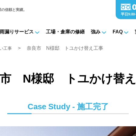
業の信頼と実績。
雨漏りサービス
工場・倉庫の修繕
強み
FAQ
奈良市 N様邸 トユかけ替え工事
い工事
市 N様邸 トユかけ替
Case Study - 施工完了