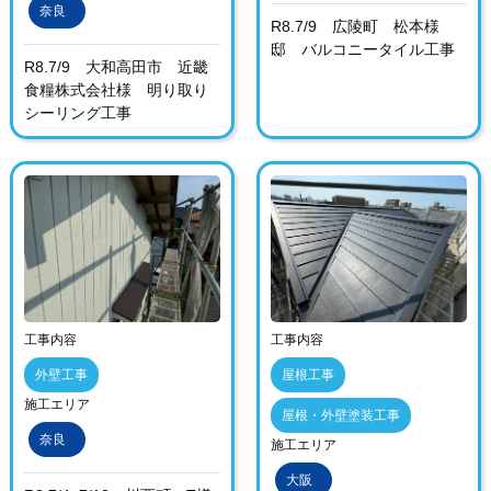
奈良
R8.7/9 広陵町 松本様
邸 バルコニータイル工事
R8.7/9 大和高田市 近畿
食糧株式会社様 明り取り
シーリング工事
工事内容
工事内容
外壁工事
屋根工事
施工エリア
屋根・外壁塗装工事
奈良
施工エリア
大阪