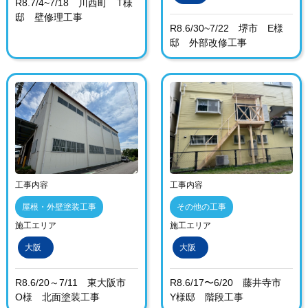
R8.7/4~7/18 川西町 T様
邸 壁修理工事
R8.6/30~7/22 堺市 E様
邸 外部改修工事
工事内容
工事内容
屋根・外壁塗装工事
その他の工事
施工エリア
施工エリア
大阪
大阪
R8.6/20～7/11 東大阪市
R8.6/17〜6/20 藤井寺市
O様 北面塗装工事
Y様邸 階段工事