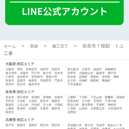
奈良市Ｔ様邸 トユ
ホーム
実績
施工完了
工事
大阪府-対応エリア
大阪市
堺市
岸和田市
池田市
吹田市
東大阪市
大東市
泉南市
四條畷市
泉大津市
貝塚市
守口市
枚方市
茨木市
交野市
大阪狭山市
阪南市
豊中市
八尾市
泉佐野市
富田林市
寝屋川市
島本町
忠岡町
熊取町
田尻町
岬町
和泉市
箕面市
柏原市
羽曳野市
門真市
太子町
河南町
能勢町
豊能町
摂津市
高石市
藤井寺市
千早赤阪村
奈良県-対応エリア
奈良市
明日香村
安堵町
斑鳩町
生駒市
三郷町
下市町
下北山村
曽爾村
高取町
宇陀市
王寺町
大淀町
香芝市
橿原市
田原本町
天川村
天理市
十津川村
葛城市
上北山村
河合町
川上村
川西町
野迫川村
東吉野村
平群町
御杖村
上牧町
黒滝村
広陵町
五條市
御所市
三宅町
山添村
大和郡山市
大和高田市
桜井市
吉野町
兵庫県-対応エリア
神戸市
姫路市
尼崎市
明石市
西宮市
丹波篠山市
養父市
丹波市
南あわじ市
朝来市
淡路市
宍粟市
加東市
たつの市