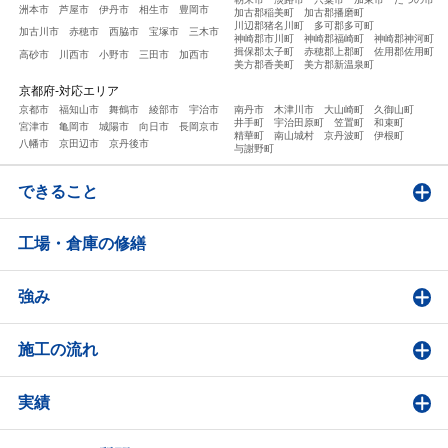
洲本市
芦屋市
伊丹市
相生市
豊岡市
加古郡稲美町
加古郡播磨町
川辺郡猪名川町
多可郡多可町
加古川市
赤穂市
西脇市
宝塚市
三木市
神崎郡市川町
神崎郡福崎町
神崎郡神河町
揖保郡太子町
赤穂郡上郡町
佐用郡佐用町
高砂市
川西市
小野市
三田市
加西市
美方郡香美町
美方郡新温泉町
京都府-対応エリア
京都市
福知山市
舞鶴市
綾部市
宇治市
南丹市
木津川市
大山崎町
久御山町
井手町
宇治田原町
笠置町
和束町
宮津市
亀岡市
城陽市
向日市
長岡京市
精華町
南山城村
京丹波町
伊根町
八幡市
京田辺市
京丹後市
与謝野町
できること
工場・倉庫の修繕
強み
施工の流れ
実績