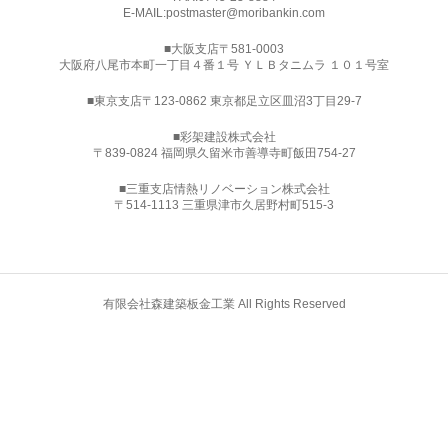
E-MAIL:
postmaster@moribankin.com
■大阪支店〒581-0003
大阪府八尾市本町一丁目４番１号 ＹＬＢタニムラ １０１号室
■東京支店〒123-0862 東京都足立区皿沼3丁目29-7
■
彩架建設株式会社
〒839-0824 福岡県久留米市善導寺町飯田754-27
■三重支店情熱リノベーション株式会社
〒514-1113 三重県津市久居野村町515-3
有限会社森建築板金工業 All Rights Reserved