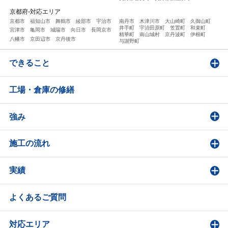
京都府-対応エリア
京都市
福知山市
舞鶴市
綾部市
宇治市
南丹市
木津川市
大山崎町
久御山町
井手町
宇治田原町
笠置町
和束町
宮津市
亀岡市
城陽市
向日市
長岡京市
精華町
南山城村
京丹波町
伊根町
八幡市
京田辺市
京丹後市
与謝野町
できること
工場・倉庫の修繕
強み
施工の流れ
実績
よくあるご質問
対応エリア