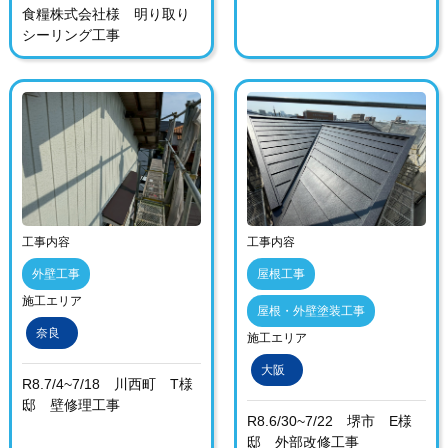
食糧株式会社様 明り取り
シーリング工事
工事内容
工事内容
外壁工事
屋根工事
施工エリア
屋根・外壁塗装工事
奈良
施工エリア
大阪
R8.7/4~7/18 川西町 T様
邸 壁修理工事
R8.6/30~7/22 堺市 E様
邸 外部改修工事