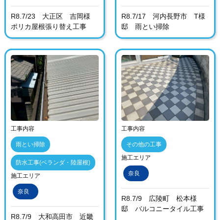
R8.7/23 大正区 吉岡様
R8.7/17 河内長野市 T様
ポリカ屋根張り替え工事
邸 雨とい掃除
工事内容
工事内容
雨とい掃除
その他の工事
施工エリア
防水工事(ベランダ・陸屋根)
奈良
施工エリア
奈良
R8.7/9 広陵町 松本様
邸 バルコニータイル工事
R8.7/9 大和高田市 近畿