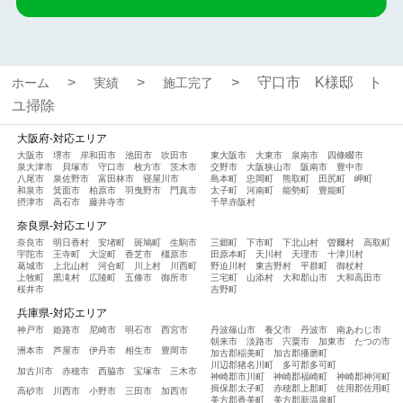
守口市 K様邸 ト
ホーム
実績
施工完了
ユ掃除
大阪府-対応エリア
大阪市
堺市
岸和田市
池田市
吹田市
東大阪市
大東市
泉南市
四條畷市
泉大津市
貝塚市
守口市
枚方市
茨木市
交野市
大阪狭山市
阪南市
豊中市
八尾市
泉佐野市
富田林市
寝屋川市
島本町
忠岡町
熊取町
田尻町
岬町
和泉市
箕面市
柏原市
羽曳野市
門真市
太子町
河南町
能勢町
豊能町
摂津市
高石市
藤井寺市
千早赤阪村
奈良県-対応エリア
奈良市
明日香村
安堵町
斑鳩町
生駒市
三郷町
下市町
下北山村
曽爾村
高取町
宇陀市
王寺町
大淀町
香芝市
橿原市
田原本町
天川村
天理市
十津川村
葛城市
上北山村
河合町
川上村
川西町
野迫川村
東吉野村
平群町
御杖村
上牧町
黒滝村
広陵町
五條市
御所市
三宅町
山添村
大和郡山市
大和高田市
桜井市
吉野町
兵庫県-対応エリア
神戸市
姫路市
尼崎市
明石市
西宮市
丹波篠山市
養父市
丹波市
南あわじ市
朝来市
淡路市
宍粟市
加東市
たつの市
洲本市
芦屋市
伊丹市
相生市
豊岡市
加古郡稲美町
加古郡播磨町
川辺郡猪名川町
多可郡多可町
加古川市
赤穂市
西脇市
宝塚市
三木市
神崎郡市川町
神崎郡福崎町
神崎郡神河町
揖保郡太子町
赤穂郡上郡町
佐用郡佐用町
高砂市
川西市
小野市
三田市
加西市
美方郡香美町
美方郡新温泉町