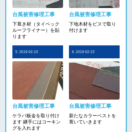
台風被害修理工事
台風被害修理工事
下葺き材（タイベック
下地木材をビスで取り
ルーフライナー）を貼
付けます
ります
5. 2019-02-23
6. 2019-02-23
台風被害修理工事
台風被害修理工事
ケラバ板金を取り付け
新たなカラーベストを
ます 継手にはコーキン
葺いていきます
グを入れます