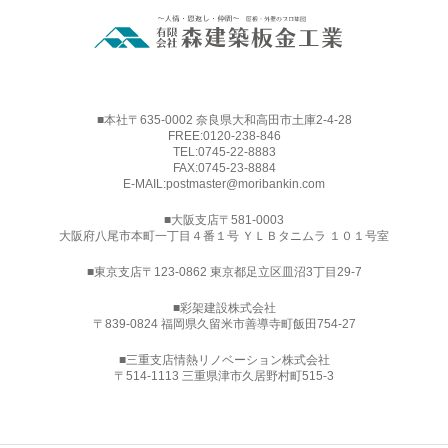
■本社〒635-0002 奈良県大和高田市土庫2-4-28
FREE:
0120-238-846
TEL:
0745-22-8883
FAX:0745-23-8884
E-MAIL:
postmaster@moribankin.com
■大阪支店〒581-0003
大阪府八尾市本町一丁目４番１号 ＹＬＢタニムラ １０１号室
■東京支店〒123-0862 東京都足立区皿沼3丁目29-7
■
彩架建設株式会社
〒839-0824 福岡県久留米市善導寺町飯田754-27
■三重支店情熱リノベーション株式会社
〒514-1113 三重県津市久居野村町515-3