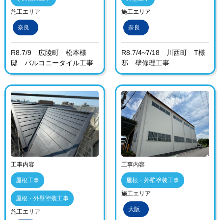
施工エリア
施工エリア
奈良
奈良
R8.7/9 広陵町 松本様
R8.7/4~7/18 川西町 T様
邸 バルコニータイル工事
邸 壁修理工事
工事内容
工事内容
屋根工事
屋根・外壁塗装工事
施工エリア
屋根・外壁塗装工事
大阪
施工エリア