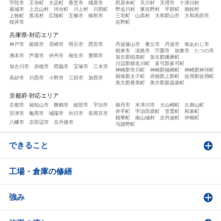
宇陀市
王寺町
大淀町
香芝市
橿原市
田原本町
天川村
天理市
十津川村
葛城市
上北山村
河合町
川上村
川西町
野迫川村
東吉野村
平群町
御杖村
上牧町
黒滝村
広陵町
五條市
御所市
三宅町
山添村
大和郡山市
大和高田市
桜井市
吉野町
兵庫県-対応エリア
神戸市
姫路市
尼崎市
明石市
西宮市
丹波篠山市
養父市
丹波市
南あわじ市
朝来市
淡路市
宍粟市
加東市
たつの市
洲本市
芦屋市
伊丹市
相生市
豊岡市
加古郡稲美町
加古郡播磨町
川辺郡猪名川町
多可郡多可町
加古川市
赤穂市
西脇市
宝塚市
三木市
神崎郡市川町
神崎郡福崎町
神崎郡神河町
揖保郡太子町
赤穂郡上郡町
佐用郡佐用町
高砂市
川西市
小野市
三田市
加西市
美方郡香美町
美方郡新温泉町
京都府-対応エリア
京都市
福知山市
舞鶴市
綾部市
宇治市
南丹市
木津川市
大山崎町
久御山町
井手町
宇治田原町
笠置町
和束町
宮津市
亀岡市
城陽市
向日市
長岡京市
精華町
南山城村
京丹波町
伊根町
八幡市
京田辺市
京丹後市
与謝野町
できること
工場・倉庫の修繕
強み