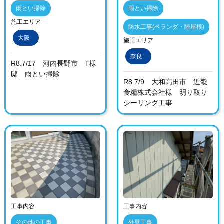
雨とい掃除
雨とい掃除
施工エリア
防水工事(ベランダ・陸屋根)
大阪
施工エリア
奈良
R8.7/17 河内長野市 T様
邸 雨とい掃除
R8.7/9 大和高田市 近畿
食糧株式会社様 明り取り
シーリング工事
工事内容
工事内容
その他の工事
外壁工事