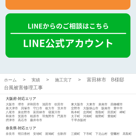
富田林市 B様邸
ホーム
実績
施工完了
台風被害修理工事
大阪府-対応エリア
大阪市
堺市
岸和田市
池田市
吹田市
東大阪市
大東市
泉南市
四條畷市
泉大津市
貝塚市
守口市
枚方市
茨木市
交野市
大阪狭山市
阪南市
豊中市
八尾市
泉佐野市
富田林市
寝屋川市
島本町
忠岡町
熊取町
田尻町
岬町
和泉市
箕面市
柏原市
羽曳野市
門真市
太子町
河南町
能勢町
豊能町
摂津市
高石市
藤井寺市
千早赤阪村
奈良県-対応エリア
奈良市
明日香村
安堵町
斑鳩町
生駒市
三郷町
下市町
下北山村
曽爾村
高取町