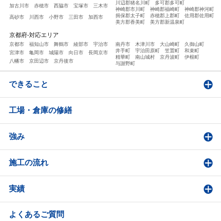
川辺郡猪名川町
多可郡多可町
加古川市
赤穂市
西脇市
宝塚市
三木市
神崎郡市川町
神崎郡福崎町
神崎郡神河町
揖保郡太子町
赤穂郡上郡町
佐用郡佐用町
高砂市
川西市
小野市
三田市
加西市
美方郡香美町
美方郡新温泉町
京都府-対応エリア
京都市
福知山市
舞鶴市
綾部市
宇治市
南丹市
木津川市
大山崎町
久御山町
井手町
宇治田原町
笠置町
和束町
宮津市
亀岡市
城陽市
向日市
長岡京市
精華町
南山城村
京丹波町
伊根町
八幡市
京田辺市
京丹後市
与謝野町
できること
工場・倉庫の修繕
強み
施工の流れ
実績
よくあるご質問