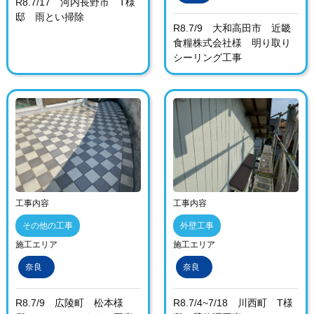
R8.7/17 河内長野市 T様
邸 雨とい掃除
R8.7/9 大和高田市 近畿
食糧株式会社様 明り取り
シーリング工事
工事内容
工事内容
その他の工事
外壁工事
施工エリア
施工エリア
奈良
奈良
R8.7/9 広陵町 松本様
R8.7/4~7/18 川西町 T様