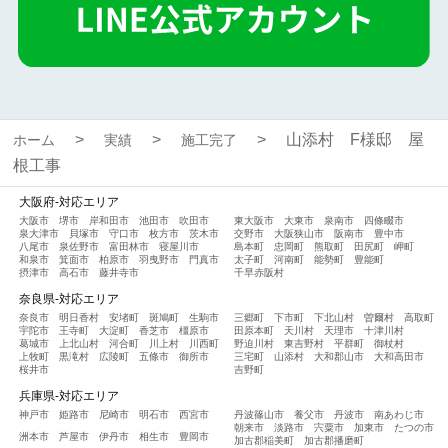
山添村 F様邸 屋
ホーム
実績
施工完了
根工事
大阪府-対応エリア
大阪市
堺市
岸和田市
池田市
吹田市
東大阪市
大東市
泉南市
四條畷市
泉大津市
貝塚市
守口市
枚方市
茨木市
交野市
大阪狭山市
阪南市
豊中市
八尾市
泉佐野市
富田林市
寝屋川市
島本町
忠岡町
熊取町
田尻町
岬町
和泉市
箕面市
柏原市
羽曳野市
門真市
太子町
河南町
能勢町
豊能町
摂津市
高石市
藤井寺市
千早赤阪村
奈良県-対応エリア
奈良市
明日香村
安堵町
斑鳩町
生駒市
三郷町
下市町
下北山村
曽爾村
高取町
宇陀市
王寺町
大淀町
香芝市
橿原市
田原本町
天川村
天理市
十津川村
葛城市
上北山村
河合町
川上村
川西町
野迫川村
東吉野村
平群町
御杖村
上牧町
黒滝村
広陵町
五條市
御所市
三宅町
山添村
大和郡山市
大和高田市
桜井市
吉野町
兵庫県-対応エリア
神戸市
姫路市
尼崎市
明石市
西宮市
丹波篠山市
養父市
丹波市
南あわじ市
朝来市
淡路市
宍粟市
加東市
たつの市
洲本市
芦屋市
伊丹市
相生市
豊岡市
加古郡稲美町
加古郡播磨町