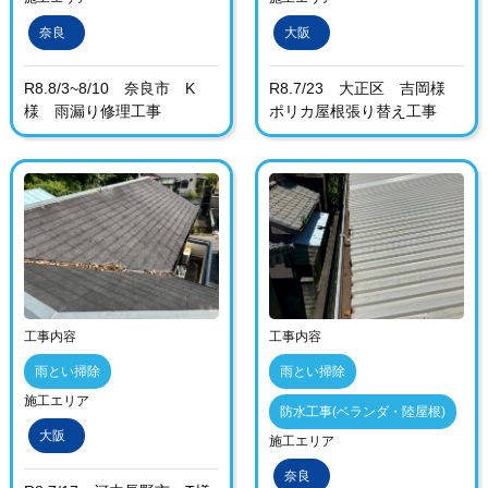
奈良
大阪
R8.8/3~8/10 奈良市 K
R8.7/23 大正区 吉岡様
様 雨漏り修理工事
ポリカ屋根張り替え工事
工事内容
工事内容
雨とい掃除
雨とい掃除
施工エリア
防水工事(ベランダ・陸屋根)
大阪
施工エリア
奈良