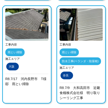
工事内容
工事内容
雨とい掃除
雨とい掃除
施工エリア
防水工事(ベランダ・陸屋根)
大阪
施工エリア
奈良
R8.7/17 河内長野市 T様
邸 雨とい掃除
R8.7/9 大和高田市 近畿
食糧株式会社様 明り取り
シーリング工事