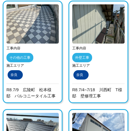
工事内容
工事内容
その他の工事
外壁工事
施工エリア
施工エリア
奈良
奈良
R8.7/9 広陵町 松本様
R8.7/4~7/18 川西町 T様
邸 バルコニータイル工事
邸 壁修理工事