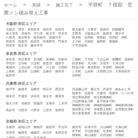
平群町 Ｔ様邸 窓
ホーム
実績
施工完了
際ノシ積み替え工事
大阪府-対応エリア
大阪市
堺市
岸和田市
池田市
吹田市
東大阪市
大東市
泉南市
四條畷市
泉大津市
貝塚市
守口市
枚方市
茨木市
交野市
大阪狭山市
阪南市
豊中市
八尾市
泉佐野市
富田林市
寝屋川市
島本町
忠岡町
熊取町
田尻町
岬町
和泉市
箕面市
柏原市
羽曳野市
門真市
太子町
河南町
能勢町
豊能町
摂津市
高石市
藤井寺市
千早赤阪村
奈良県-対応エリア
奈良市
明日香村
安堵町
斑鳩町
生駒市
三郷町
下市町
下北山村
曽爾村
高取町
宇陀市
王寺町
大淀町
香芝市
橿原市
田原本町
天川村
天理市
十津川村
葛城市
上北山村
河合町
川上村
川西町
野迫川村
東吉野村
平群町
御杖村
上牧町
黒滝村
広陵町
五條市
御所市
三宅町
山添村
大和郡山市
大和高田市
桜井市
吉野町
兵庫県-対応エリア
神戸市
姫路市
尼崎市
明石市
西宮市
丹波篠山市
養父市
丹波市
南あわじ市
朝来市
淡路市
宍粟市
加東市
たつの市
洲本市
芦屋市
伊丹市
相生市
豊岡市
加古郡稲美町
加古郡播磨町
川辺郡猪名川町
多可郡多可町
加古川市
赤穂市
西脇市
宝塚市
三木市
神崎郡市川町
神崎郡福崎町
神崎郡神河町
揖保郡太子町
赤穂郡上郡町
佐用郡佐用町
高砂市
川西市
小野市
三田市
加西市
美方郡香美町
美方郡新温泉町
京都府-対応エリア
京都市
福知山市
舞鶴市
綾部市
宇治市
南丹市
木津川市
大山崎町
久御山町
井手町
宇治田原町
笠置町
和束町
宮津市
亀岡市
城陽市
向日市
長岡京市
精華町
南山城村
京丹波町
伊根町
八幡市
京田辺市
京丹後市