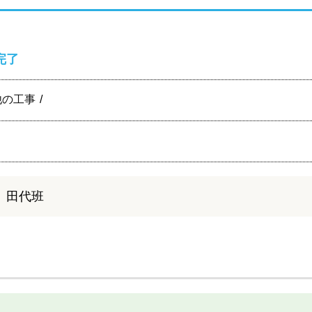
完了
他の工事
、田代班