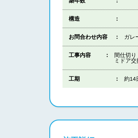
築年数
構造
お問合わせ内容
ガレ
工事内容
間仕切り
ミドア交
工期
約14