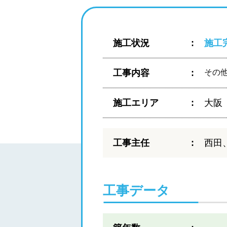
施工状況
施工
工事内容
その
施工エリア
大阪
工事主任
西田
工事データ