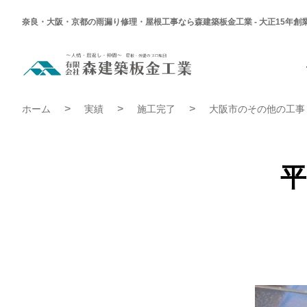
奈良・大阪・京都の雨漏り修理・屋根工事なら森建築板金工業 - 大正15年創
平
野
区
O
平野区 O様邸 ガレージ工事 | 施工完了実績
様
ホーム
実績
施工完了
大阪市のその他の工事
邸
ガ
レ
ー
ジ
工
平
事
|
施
工
完
了
実
績