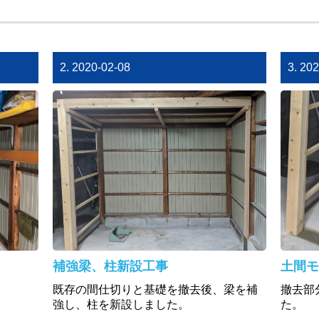
2. 2020-02-08
3. 20
補強梁、柱新設工事
土間モ
既存の間仕切りと基礎を撤去後、梁を補
撤去部
強し、柱を新設しました。
た。