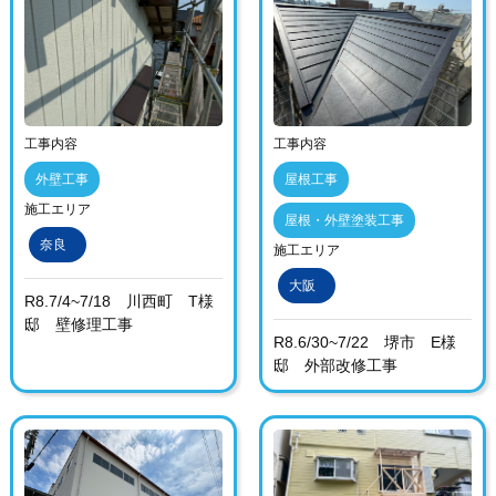
工事内容
工事内容
外壁工事
屋根工事
施工エリア
屋根・外壁塗装工事
奈良
施工エリア
大阪
R8.7/4~7/18 川西町 T様
邸 壁修理工事
R8.6/30~7/22 堺市 E様
邸 外部改修工事