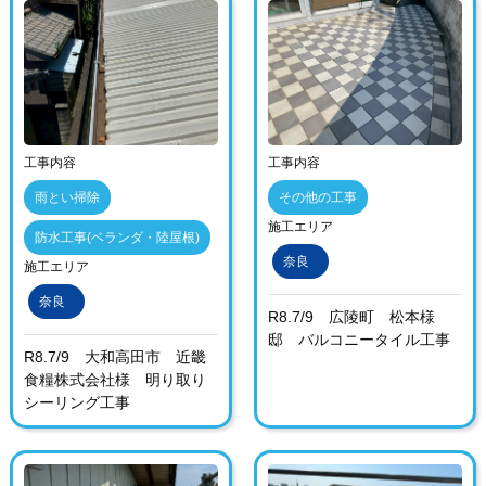
工事内容
工事内容
雨とい掃除
その他の工事
施工エリア
防水工事(ベランダ・陸屋根)
奈良
施工エリア
奈良
R8.7/9 広陵町 松本様
邸 バルコニータイル工事
R8.7/9 大和高田市 近畿
食糧株式会社様 明り取り
シーリング工事