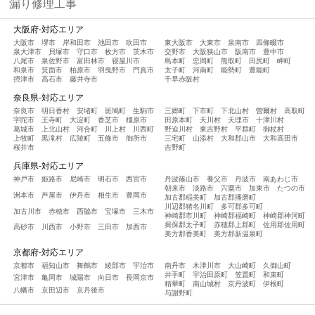
漏り修理工事
大阪府-対応エリア
大阪市
堺市
岸和田市
池田市
吹田市
東大阪市
大東市
泉南市
四條畷市
泉大津市
貝塚市
守口市
枚方市
茨木市
交野市
大阪狭山市
阪南市
豊中市
八尾市
泉佐野市
富田林市
寝屋川市
島本町
忠岡町
熊取町
田尻町
岬町
和泉市
箕面市
柏原市
羽曳野市
門真市
太子町
河南町
能勢町
豊能町
摂津市
高石市
藤井寺市
千早赤阪村
奈良県-対応エリア
奈良市
明日香村
安堵町
斑鳩町
生駒市
三郷町
下市町
下北山村
曽爾村
高取町
宇陀市
王寺町
大淀町
香芝市
橿原市
田原本町
天川村
天理市
十津川村
葛城市
上北山村
河合町
川上村
川西町
野迫川村
東吉野村
平群町
御杖村
上牧町
黒滝村
広陵町
五條市
御所市
三宅町
山添村
大和郡山市
大和高田市
桜井市
吉野町
兵庫県-対応エリア
神戸市
姫路市
尼崎市
明石市
西宮市
丹波篠山市
養父市
丹波市
南あわじ市
朝来市
淡路市
宍粟市
加東市
たつの市
洲本市
芦屋市
伊丹市
相生市
豊岡市
加古郡稲美町
加古郡播磨町
川辺郡猪名川町
多可郡多可町
加古川市
赤穂市
西脇市
宝塚市
三木市
神崎郡市川町
神崎郡福崎町
神崎郡神河町
揖保郡太子町
赤穂郡上郡町
佐用郡佐用町
高砂市
川西市
小野市
三田市
加西市
美方郡香美町
美方郡新温泉町
京都府-対応エリア
京都市
福知山市
舞鶴市
綾部市
宇治市
南丹市
木津川市
大山崎町
久御山町
井手町
宇治田原町
笠置町
和束町
宮津市
亀岡市
城陽市
向日市
長岡京市
精華町
南山城村
京丹波町
伊根町
八幡市
京田辺市
京丹後市
与謝野町