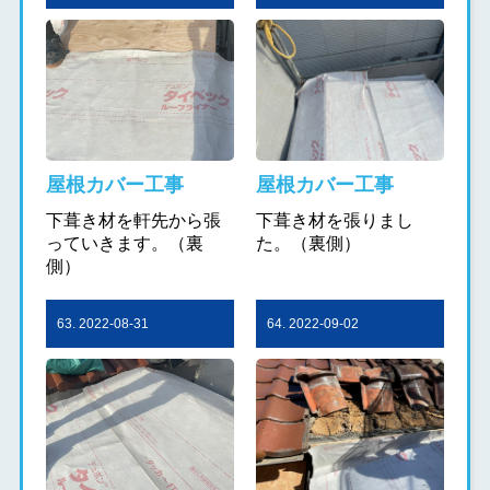
屋根カバー工事
屋根カバー工事
下葺き材を軒先から張
下葺き材を張りまし
っていきます。（裏
た。（裏側）
側）
63. 2022-08-31
64. 2022-09-02