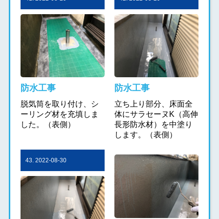
防水工事
防水工事
脱気筒を取り付け、シ
立ち上り部分、床面全
ーリング材を充填しま
体にサラセーヌK（高伸
した。（表側）
長形防水材）を中塗り
します。（表側）
43. 2022-08-30