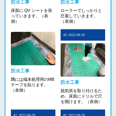
防水工事
防水工事
床面に QV シートを張
ローラーでしっかりと
っていきます。（表
圧着していきます。
側）
（表側）
40. 2022-08-29
防水工事
隅には端末処理用のMB
防水工事
テープを貼ります。
（表側）
脱気筒を取り付けるた
め、床面にドリルで穴
を開けます。（表側）
41. 2022-08-29
42. 2022-08-29