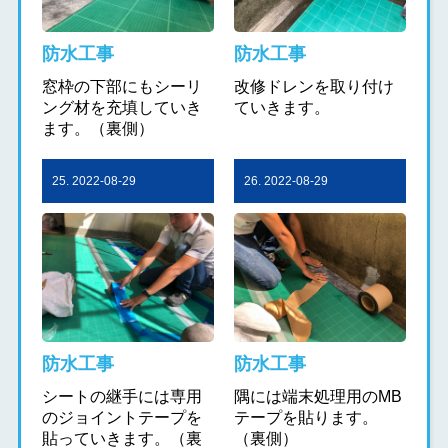
防水工事
防水工事
窓枠の下部にもシーリ
改修ドレンを取り付け
ング材を充填していき
ていきます。
ます。（裏側）
25. 2022-08-29
26. 2022-08-29
防水工事
防水工事
シートの継手には専用
隅には端末処理用のMB
のジョイントテープを
テープを貼ります。
貼っていきます。（裏
（裏側）