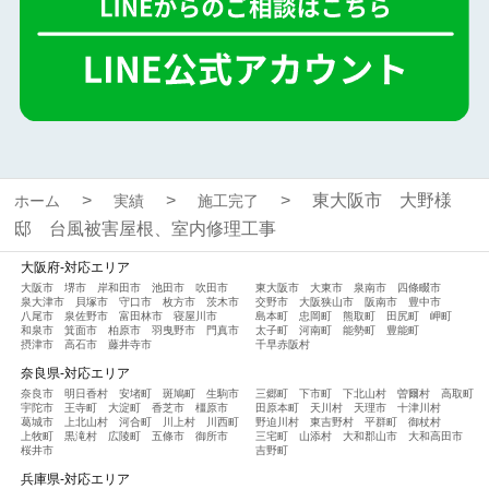
東大阪市 大野様
ホーム
実績
施工完了
邸 台風被害屋根、室内修理工事
大阪府-対応エリア
大阪市
堺市
岸和田市
池田市
吹田市
東大阪市
大東市
泉南市
四條畷市
泉大津市
貝塚市
守口市
枚方市
茨木市
交野市
大阪狭山市
阪南市
豊中市
八尾市
泉佐野市
富田林市
寝屋川市
島本町
忠岡町
熊取町
田尻町
岬町
和泉市
箕面市
柏原市
羽曳野市
門真市
太子町
河南町
能勢町
豊能町
摂津市
高石市
藤井寺市
千早赤阪村
奈良県-対応エリア
奈良市
明日香村
安堵町
斑鳩町
生駒市
三郷町
下市町
下北山村
曽爾村
高取町
宇陀市
王寺町
大淀町
香芝市
橿原市
田原本町
天川村
天理市
十津川村
葛城市
上北山村
河合町
川上村
川西町
野迫川村
東吉野村
平群町
御杖村
上牧町
黒滝村
広陵町
五條市
御所市
三宅町
山添村
大和郡山市
大和高田市
桜井市
吉野町
兵庫県-対応エリア