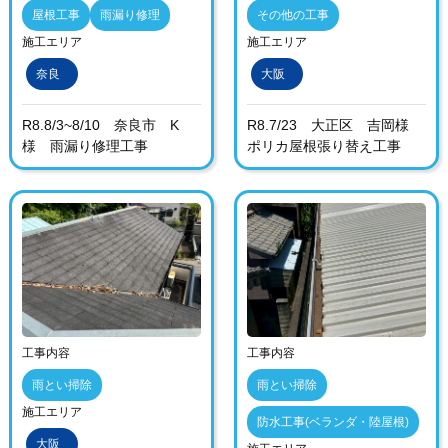
屋根工事
雨漏り修理
その他の工事
施工エリア
施工エリア
奈良
大阪
R8.8/3~8/10 奈良市 K
R8.7/23 大正区 吉岡様
様 雨漏り修理工事
ポリカ屋根張り替え工事
工事内容
工事内容
雨とい掃除
雨とい掃除
施工エリア
防水工事(ベランダ・陸屋根)
大阪