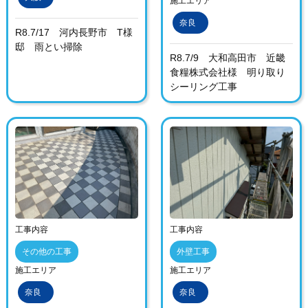
施工エリア
奈良
R8.7/17 河内長野市 T様
邸 雨とい掃除
R8.7/9 大和高田市 近畿
食糧株式会社様 明り取り
シーリング工事
工事内容
工事内容
その他の工事
外壁工事
施工エリア
施工エリア
奈良
奈良