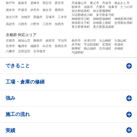
神戸市
姫路市
尼崎市
明石市
西宮市
丹波篠山市
養父市
丹波市
南あわじ市
朝来市
淡路市
宍粟市
加東市
たつの市
洲本市
芦屋市
伊丹市
相生市
豊岡市
加古郡稲美町
加古郡播磨町
川辺郡猪名川町
多可郡多可町
加古川市
赤穂市
西脇市
宝塚市
三木市
神崎郡市川町
神崎郡福崎町
神崎郡神河町
揖保郡太子町
赤穂郡上郡町
佐用郡佐用町
高砂市
川西市
小野市
三田市
加西市
美方郡香美町
美方郡新温泉町
京都府-対応エリア
京都市
福知山市
舞鶴市
綾部市
宇治市
南丹市
木津川市
大山崎町
久御山町
井手町
宇治田原町
笠置町
和束町
宮津市
亀岡市
城陽市
向日市
長岡京市
精華町
南山城村
京丹波町
伊根町
八幡市
京田辺市
京丹後市
与謝野町
できること
工場・倉庫の修繕
強み
施工の流れ
実績