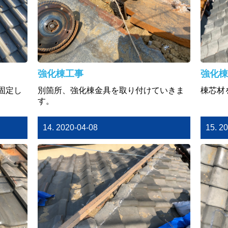
強化棟工事
強化棟
固定し
別箇所、強化棟金具を取り付けていきま
棟芯材
す。
14. 2020-04-08
15. 2