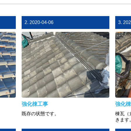
2. 2020-04-06
3. 20
強化棟工事
強化棟
既存の状態です。
棟瓦（
きます