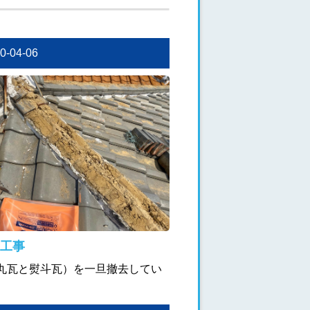
20-04-06
工事
丸瓦と熨斗瓦）を一旦撤去してい
。