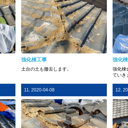
強化棟工事
強化棟
土台の土も撤去します。
強化棟
ていき
11. 2020-04-08
12. 2