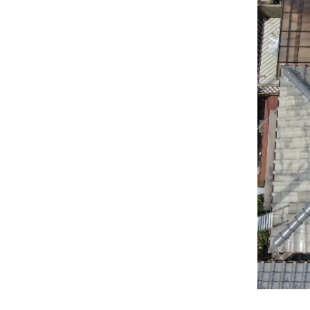
工
事
|
施
工
完
了
実
績