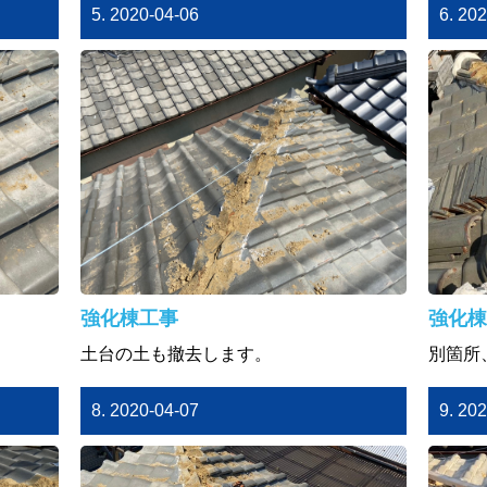
5. 2020-04-06
6. 20
強化棟工事
強化棟
土台の土も撤去します。
別箇所
8. 2020-04-07
9. 20