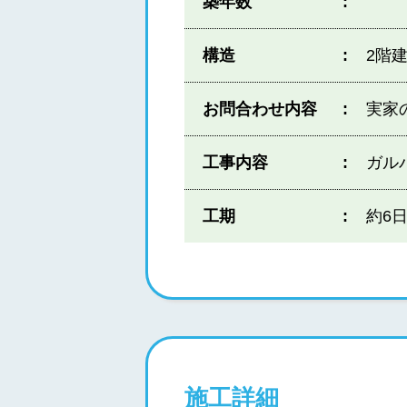
築年数
構造
2階
お問合わせ内容
実家
工事内容
ガル
工期
約6
施工詳細