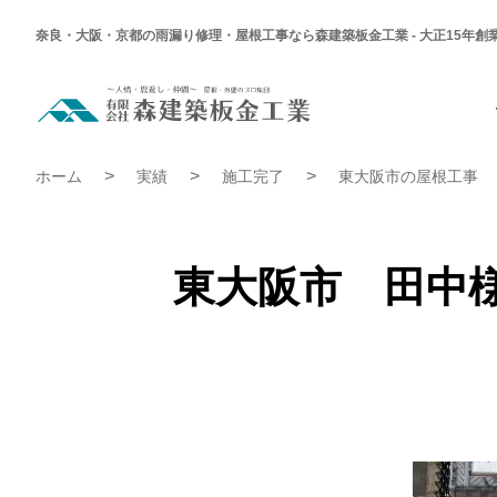
奈良・大阪・京都の雨漏り修理・屋根工事なら森建築板金工業 - 大正15年創
東
大
阪
市
東大阪市 田中様邸 ガルバ谷入れ替え工事及び強化棟工事 |
田
ホーム
実績
施工完了
東大阪市の屋根工事
中
様
邸
ガ
ル
バ
東大阪市 田中
谷
入
れ
替
え
工
事
及
び
強
化
棟