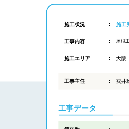
施工状況
施工
工事内容
屋根
施工エリア
大阪
工事主任
戎井
工事データ