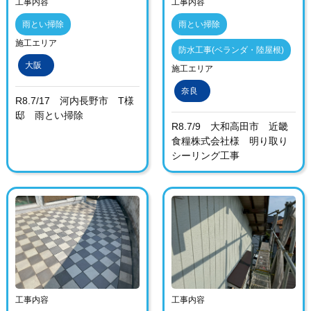
工事内容
工事内容
雨とい掃除
雨とい掃除
施工エリア
防水工事(ベランダ・陸屋根)
大阪
施工エリア
奈良
R8.7/17 河内長野市 T様
邸 雨とい掃除
R8.7/9 大和高田市 近畿
食糧株式会社様 明り取り
シーリング工事
工事内容
工事内容