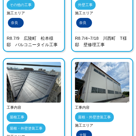
その他の工事
外壁工事
施工エリア
施工エリア
奈良
奈良
R8.7/9 広陵町 松本様
R8.7/4~7/18 川西町 T様
邸 バルコニータイル工事
邸 壁修理工事
工事内容
工事内容
屋根工事
屋根・外壁塗装工事
施工エリア
屋根・外壁塗装工事
大阪