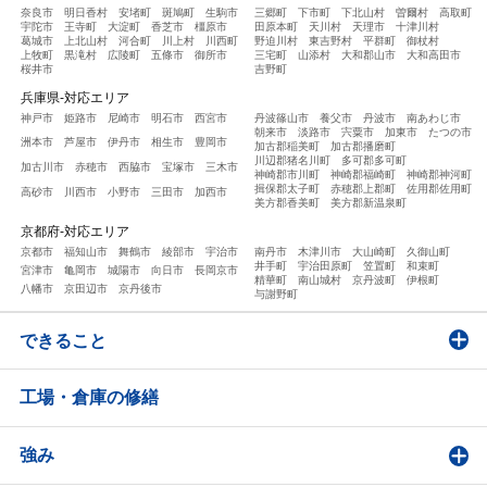
奈良市
明日香村
安堵町
斑鳩町
生駒市
三郷町
下市町
下北山村
曽爾村
高取町
宇陀市
王寺町
大淀町
香芝市
橿原市
田原本町
天川村
天理市
十津川村
葛城市
上北山村
河合町
川上村
川西町
野迫川村
東吉野村
平群町
御杖村
上牧町
黒滝村
広陵町
五條市
御所市
三宅町
山添村
大和郡山市
大和高田市
桜井市
吉野町
兵庫県-対応エリア
神戸市
姫路市
尼崎市
明石市
西宮市
丹波篠山市
養父市
丹波市
南あわじ市
朝来市
淡路市
宍粟市
加東市
たつの市
洲本市
芦屋市
伊丹市
相生市
豊岡市
加古郡稲美町
加古郡播磨町
川辺郡猪名川町
多可郡多可町
加古川市
赤穂市
西脇市
宝塚市
三木市
神崎郡市川町
神崎郡福崎町
神崎郡神河町
揖保郡太子町
赤穂郡上郡町
佐用郡佐用町
高砂市
川西市
小野市
三田市
加西市
美方郡香美町
美方郡新温泉町
京都府-対応エリア
京都市
福知山市
舞鶴市
綾部市
宇治市
南丹市
木津川市
大山崎町
久御山町
井手町
宇治田原町
笠置町
和束町
宮津市
亀岡市
城陽市
向日市
長岡京市
精華町
南山城村
京丹波町
伊根町
八幡市
京田辺市
京丹後市
与謝野町
できること
工場・倉庫の修繕
強み