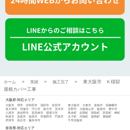
東大阪市 Ｋ様邸
ホーム
実績
施工完了
屋根カバー工事
大阪府-対応エリア
大阪市
堺市
岸和田市
池田市
吹田市
東大阪市
大東市
泉南市
四條畷市
泉大津市
貝塚市
守口市
枚方市
茨木市
交野市
大阪狭山市
阪南市
豊中市
八尾市
泉佐野市
富田林市
寝屋川市
島本町
忠岡町
熊取町
田尻町
岬町
和泉市
箕面市
柏原市
羽曳野市
門真市
太子町
河南町
能勢町
豊能町
摂津市
高石市
藤井寺市
千早赤阪村
奈良県-対応エリア