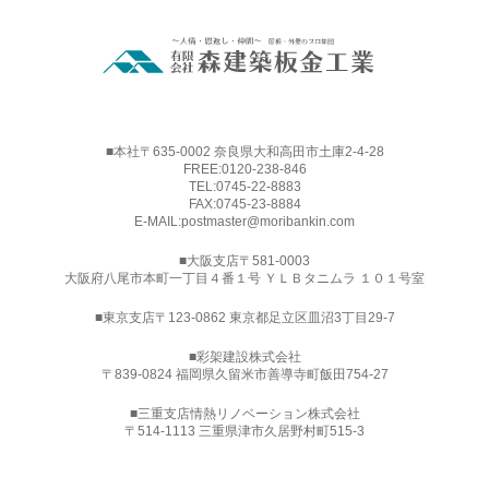
■本社〒635-0002 奈良県大和高田市土庫2-4-28
FREE:
0120-238-846
TEL:
0745-22-8883
FAX:0745-23-8884
E-MAIL:
postmaster@moribankin.com
■大阪支店〒581-0003
大阪府八尾市本町一丁目４番１号 ＹＬＢタニムラ １０１号室
■東京支店〒123-0862 東京都足立区皿沼3丁目29-7
■
彩架建設株式会社
〒839-0824 福岡県久留米市善導寺町飯田754-27
■三重支店情熱リノベーション株式会社
〒514-1113 三重県津市久居野村町515-3