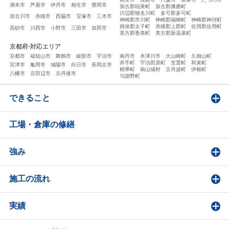
洲本市
芦屋市
伊丹市
相生市
豊岡市
加古郡稲美町
加古郡播磨町
川辺郡猪名川町
多可郡多可町
加古川市
赤穂市
西脇市
宝塚市
三木市
神崎郡市川町
神崎郡福崎町
神崎郡神河町
揖保郡太子町
赤穂郡上郡町
佐用郡佐用町
高砂市
川西市
小野市
三田市
加西市
美方郡香美町
美方郡新温泉町
京都府-対応エリア
京都市
福知山市
舞鶴市
綾部市
宇治市
南丹市
木津川市
大山崎町
久御山町
井手町
宇治田原町
笠置町
和束町
宮津市
亀岡市
城陽市
向日市
長岡京市
精華町
南山城村
京丹波町
伊根町
八幡市
京田辺市
京丹後市
与謝野町
できること
工場・倉庫の修繕
強み
施工の流れ
実績