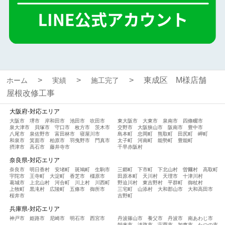
東成区 M様店舗
ホーム
実績
施工完了
屋根改修工事
大阪府-対応エリア
大阪市
堺市
岸和田市
池田市
吹田市
東大阪市
大東市
泉南市
四條畷市
泉大津市
貝塚市
守口市
枚方市
茨木市
交野市
大阪狭山市
阪南市
豊中市
八尾市
泉佐野市
富田林市
寝屋川市
島本町
忠岡町
熊取町
田尻町
岬町
和泉市
箕面市
柏原市
羽曳野市
門真市
太子町
河南町
能勢町
豊能町
摂津市
高石市
藤井寺市
千早赤阪村
奈良県-対応エリア
奈良市
明日香村
安堵町
斑鳩町
生駒市
三郷町
下市町
下北山村
曽爾村
高取町
宇陀市
王寺町
大淀町
香芝市
橿原市
田原本町
天川村
天理市
十津川村
葛城市
上北山村
河合町
川上村
川西町
野迫川村
東吉野村
平群町
御杖村
上牧町
黒滝村
広陵町
五條市
御所市
三宅町
山添村
大和郡山市
大和高田市
桜井市
吉野町
兵庫県-対応エリア
神戸市
姫路市
尼崎市
明石市
西宮市
丹波篠山市
養父市
丹波市
南あわじ市
朝来市
淡路市
宍粟市
加東市
たつの市