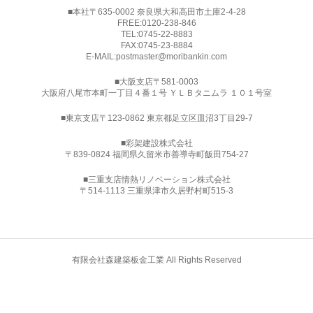
■本社〒635-0002 奈良県大和高田市土庫2-4-28
FREE:
0120-238-846
TEL:
0745-22-8883
FAX:0745-23-8884
E-MAIL:
postmaster@moribankin.com
■大阪支店〒581-0003
大阪府八尾市本町一丁目４番１号 ＹＬＢタニムラ １０１号室
■東京支店〒123-0862 東京都足立区皿沼3丁目29-7
■
彩架建設株式会社
〒839-0824 福岡県久留米市善導寺町飯田754-27
■三重支店情熱リノベーション株式会社
〒514-1113 三重県津市久居野村町515-3
有限会社森建築板金工業 All Rights Reserved