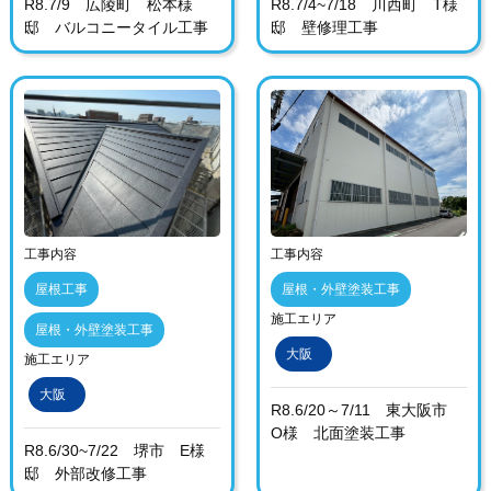
R8.7/9 広陵町 松本様
R8.7/4~7/18 川西町 T様
邸 バルコニータイル工事
邸 壁修理工事
工事内容
工事内容
屋根工事
屋根・外壁塗装工事
施工エリア
屋根・外壁塗装工事
大阪
施工エリア
大阪
R8.6/20～7/11 東大阪市
O様 北面塗装工事
R8.6/30~7/22 堺市 E様
邸 外部改修工事