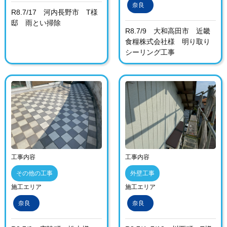
奈良
R8.7/17 河内長野市 T様
邸 雨とい掃除
R8.7/9 大和高田市 近畿
食糧株式会社様 明り取り
シーリング工事
工事内容
工事内容
その他の工事
外壁工事
施工エリア
施工エリア
奈良
奈良