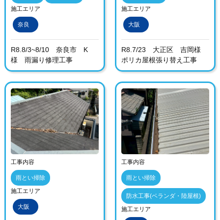
施工エリア
施工エリア
奈良
大阪
R8.8/3~8/10 奈良市 K
R8.7/23 大正区 吉岡様
様 雨漏り修理工事
ポリカ屋根張り替え工事
工事内容
工事内容
雨とい掃除
雨とい掃除
施工エリア
防水工事(ベランダ・陸屋根)
大阪
施工エリア