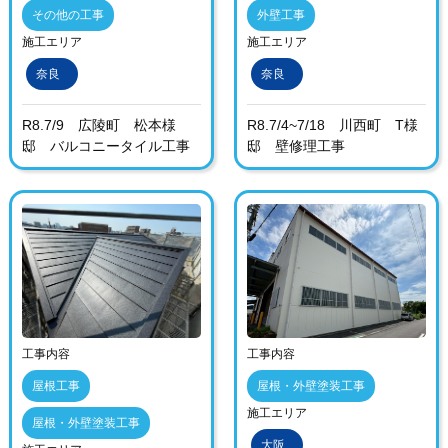
その他の工事
外壁工事
施工エリア
施工エリア
奈良
奈良
R8.7/9 広陵町 松本様
R8.7/4~7/18 川西町 T様
邸 バルコニータイル工事
邸 壁修理工事
工事内容
工事内容
屋根工事
屋根・外壁塗装工事
施工エリア
屋根・外壁塗装工事
大阪