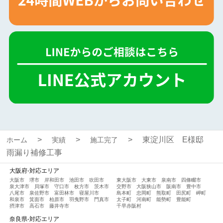
東淀川区 E様邸
ホーム
実績
施工完了
雨漏り補修工事
大阪府-対応エリア
大阪市
堺市
岸和田市
池田市
吹田市
東大阪市
大東市
泉南市
四條畷市
泉大津市
貝塚市
守口市
枚方市
茨木市
交野市
大阪狭山市
阪南市
豊中市
八尾市
泉佐野市
富田林市
寝屋川市
島本町
忠岡町
熊取町
田尻町
岬町
和泉市
箕面市
柏原市
羽曳野市
門真市
太子町
河南町
能勢町
豊能町
摂津市
高石市
藤井寺市
千早赤阪村
奈良県-対応エリア