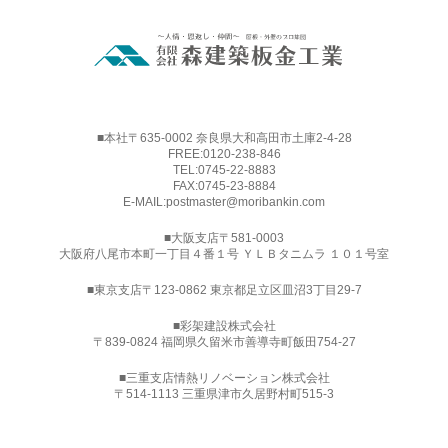
■本社〒635-0002 奈良県大和高田市土庫2-4-28
FREE:
0120-238-846
TEL:
0745-22-8883
FAX:0745-23-8884
E-MAIL:
postmaster@moribankin.com
■大阪支店〒581-0003
大阪府八尾市本町一丁目４番１号 ＹＬＢタニムラ １０１号室
■東京支店〒123-0862 東京都足立区皿沼3丁目29-7
■
彩架建設株式会社
〒839-0824 福岡県久留米市善導寺町飯田754-27
■三重支店情熱リノベーション株式会社
〒514-1113 三重県津市久居野村町515-3