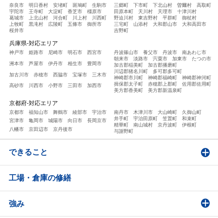
奈良市
明日香村
安堵町
斑鳩町
生駒市
三郷町
下市町
下北山村
曽爾村
高取町
宇陀市
王寺町
大淀町
香芝市
橿原市
田原本町
天川村
天理市
十津川村
葛城市
上北山村
河合町
川上村
川西町
野迫川村
東吉野村
平群町
御杖村
上牧町
黒滝村
広陵町
五條市
御所市
三宅町
山添村
大和郡山市
大和高田市
桜井市
吉野町
兵庫県-対応エリア
神戸市
姫路市
尼崎市
明石市
西宮市
丹波篠山市
養父市
丹波市
南あわじ市
朝来市
淡路市
宍粟市
加東市
たつの市
洲本市
芦屋市
伊丹市
相生市
豊岡市
加古郡稲美町
加古郡播磨町
川辺郡猪名川町
多可郡多可町
加古川市
赤穂市
西脇市
宝塚市
三木市
神崎郡市川町
神崎郡福崎町
神崎郡神河町
揖保郡太子町
赤穂郡上郡町
佐用郡佐用町
高砂市
川西市
小野市
三田市
加西市
美方郡香美町
美方郡新温泉町
京都府-対応エリア
京都市
福知山市
舞鶴市
綾部市
宇治市
南丹市
木津川市
大山崎町
久御山町
井手町
宇治田原町
笠置町
和束町
宮津市
亀岡市
城陽市
向日市
長岡京市
精華町
南山城村
京丹波町
伊根町
八幡市
京田辺市
京丹後市
与謝野町
できること
工場・倉庫の修繕
強み