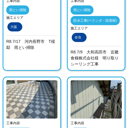
工事内容
工事内容
雨とい掃除
雨とい掃除
施工エリア
防水工事(ベランダ・陸屋根)
大阪
施工エリア
奈良
R8.7/17 河内長野市 T様
邸 雨とい掃除
R8.7/9 大和高田市 近畿
食糧株式会社様 明り取り
シーリング工事
工事内容
工事内容