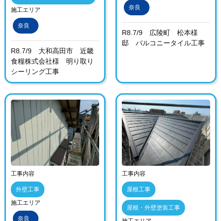
奈良
施工エリア
奈良
R8.7/9 広陵町 松本様
邸 バルコニータイル工事
R8.7/9 大和高田市 近畿
食糧株式会社様 明り取り
シーリング工事
工事内容
工事内容
外壁工事
屋根工事
施工エリア
屋根・外壁塗装工事
奈良