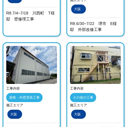
施工エリア
大阪
R8.7/4~7/18 川西町 T様
邸 壁修理工事
R8.6/30~7/22 堺市 E様
邸 外部改修工事
工事内容
工事内容
屋根・外壁塗装工事
その他の工事
施工エリア
施工エリア
大阪
大阪