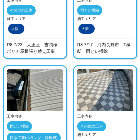
工事内容
工事内容
その他の工事
雨とい掃除
施工エリア
施工エリア
大阪
大阪
R8.7/23 大正区 吉岡様
R8.7/17 河内長野市 T様
ポリカ屋根張り替え工事
邸 雨とい掃除
工事内容
工事内容
雨とい掃除
その他の工事
施工エリア
防水工事(ベランダ・陸屋根)