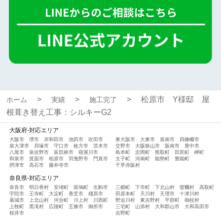
松原市 Y様邸 屋
ホーム
実績
施工完了
根葺き替え工事：シルキーG2
大阪府-対応エリア
大阪市
堺市
岸和田市
池田市
吹田市
東大阪市
大東市
泉南市
四條畷市
泉大津市
貝塚市
守口市
枚方市
茨木市
交野市
大阪狭山市
阪南市
豊中市
八尾市
泉佐野市
富田林市
寝屋川市
島本町
忠岡町
熊取町
田尻町
岬町
和泉市
箕面市
柏原市
羽曳野市
門真市
太子町
河南町
能勢町
豊能町
摂津市
高石市
藤井寺市
千早赤阪村
奈良県-対応エリア
奈良市
明日香村
安堵町
斑鳩町
生駒市
三郷町
下市町
下北山村
曽爾村
高取町
宇陀市
王寺町
大淀町
香芝市
橿原市
田原本町
天川村
天理市
十津川村
葛城市
上北山村
河合町
川上村
川西町
野迫川村
東吉野村
平群町
御杖村
上牧町
黒滝村
広陵町
五條市
御所市
三宅町
山添村
大和郡山市
大和高田市
桜井市
吉野町