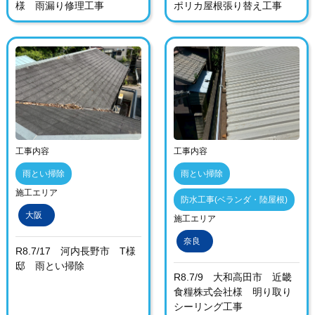
様 雨漏り修理工事
ポリカ屋根張り替え工事
工事内容
工事内容
雨とい掃除
雨とい掃除
施工エリア
防水工事(ベランダ・陸屋根)
大阪
施工エリア
奈良
R8.7/17 河内長野市 T様
邸 雨とい掃除
R8.7/9 大和高田市 近畿
食糧株式会社様 明り取り
シーリング工事