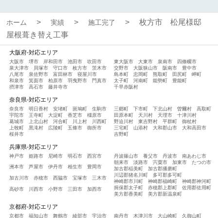
枚方市 松尾様邸
ホーム
実績
施工完了
屋根葺き替え工事
大阪府-対応エリア
大阪市
堺市
岸和田市
池田市
吹田市
東大阪市
大東市
泉南市
四條畷市
泉大津市
貝塚市
守口市
枚方市
茨木市
交野市
大阪狭山市
阪南市
豊中市
八尾市
泉佐野市
富田林市
寝屋川市
島本町
忠岡町
熊取町
田尻町
岬町
和泉市
箕面市
柏原市
羽曳野市
門真市
太子町
河南町
能勢町
豊能町
摂津市
高石市
藤井寺市
千早赤阪村
奈良県-対応エリア
奈良市
明日香村
安堵町
斑鳩町
生駒市
三郷町
下市町
下北山村
曽爾村
高取町
宇陀市
王寺町
大淀町
香芝市
橿原市
田原本町
天川村
天理市
十津川村
葛城市
上北山村
河合町
川上村
川西町
野迫川村
東吉野村
平群町
御杖村
上牧町
黒滝村
広陵町
五條市
御所市
三宅町
山添村
大和郡山市
大和高田市
桜井市
吉野町
兵庫県-対応エリア
神戸市
姫路市
尼崎市
明石市
西宮市
丹波篠山市
養父市
丹波市
南あわじ市
朝来市
淡路市
宍粟市
加東市
たつの市
洲本市
芦屋市
伊丹市
相生市
豊岡市
加古郡稲美町
加古郡播磨町
川辺郡猪名川町
多可郡多可町
加古川市
赤穂市
西脇市
宝塚市
三木市
神崎郡市川町
神崎郡福崎町
神崎郡神河町
揖保郡太子町
赤穂郡上郡町
佐用郡佐用町
高砂市
川西市
小野市
三田市
加西市
美方郡香美町
美方郡新温泉町
京都府-対応エリア
京都市
福知山市
舞鶴市
綾部市
宇治市
南丹市
木津川市
大山崎町
久御山町