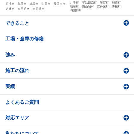
井手町
宇治田原町
笠置町
和束町
宮津市
亀岡市
城陽市
向日市
長岡京市
精華町
南山城村
京丹波町
伊根町
八幡市
京田辺市
京丹後市
与謝野町
できること
工場・倉庫の修繕
強み
施工の流れ
実績
よくあるご質問
対応エリア
私たちについて