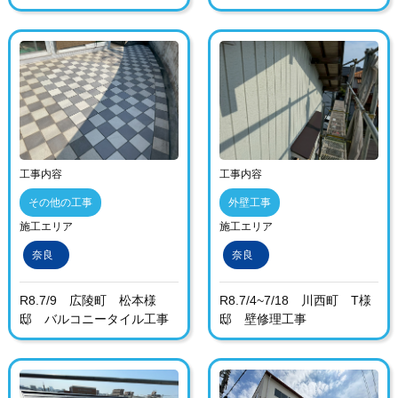
工事内容
工事内容
その他の工事
外壁工事
施工エリア
施工エリア
奈良
奈良
R8.7/9 広陵町 松本様
R8.7/4~7/18 川西町 T様
邸 バルコニータイル工事
邸 壁修理工事