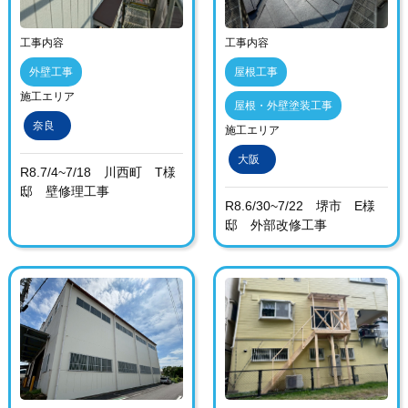
工事内容
工事内容
外壁工事
屋根工事
施工エリア
屋根・外壁塗装工事
奈良
施工エリア
大阪
R8.7/4~7/18 川西町 T様
邸 壁修理工事
R8.6/30~7/22 堺市 E様
邸 外部改修工事