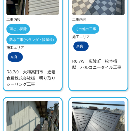
工事内容
工事内容
雨とい掃除
その他の工事
施工エリア
防水工事(ベランダ・陸屋根)
奈良
施工エリア
奈良
R8.7/9 広陵町 松本様
邸 バルコニータイル工事
R8.7/9 大和高田市 近畿
食糧株式会社様 明り取り
シーリング工事