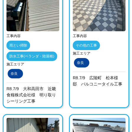
工事内容
工事内容
雨とい掃除
その他の工事
施工エリア
防水工事(ベランダ・陸屋根)
奈良
施工エリア
奈良
R8.7/9 広陵町 松本様
邸 バルコニータイル工事
R8.7/9 大和高田市 近畿
食糧株式会社様 明り取り
シーリング工事