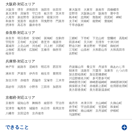
大阪府-対応エリア
大阪市
堺市
岸和田市
池田市
吹田市
東大阪市
大東市
泉南市
四條畷市
泉大津市
貝塚市
守口市
枚方市
茨木市
交野市
大阪狭山市
阪南市
豊中市
八尾市
泉佐野市
富田林市
寝屋川市
島本町
忠岡町
熊取町
田尻町
岬町
和泉市
箕面市
柏原市
羽曳野市
門真市
太子町
河南町
能勢町
豊能町
摂津市
高石市
藤井寺市
千早赤阪村
奈良県-対応エリア
奈良市
明日香村
安堵町
斑鳩町
生駒市
三郷町
下市町
下北山村
曽爾村
高取町
宇陀市
王寺町
大淀町
香芝市
橿原市
田原本町
天川村
天理市
十津川村
葛城市
上北山村
河合町
川上村
川西町
野迫川村
東吉野村
平群町
御杖村
上牧町
黒滝村
広陵町
五條市
御所市
三宅町
山添村
大和郡山市
大和高田市
桜井市
吉野町
兵庫県-対応エリア
神戸市
姫路市
尼崎市
明石市
西宮市
丹波篠山市
養父市
丹波市
南あわじ市
朝来市
淡路市
宍粟市
加東市
たつの市
洲本市
芦屋市
伊丹市
相生市
豊岡市
加古郡稲美町
加古郡播磨町
川辺郡猪名川町
多可郡多可町
加古川市
赤穂市
西脇市
宝塚市
三木市
神崎郡市川町
神崎郡福崎町
神崎郡神河町
揖保郡太子町
赤穂郡上郡町
佐用郡佐用町
高砂市
川西市
小野市
三田市
加西市
美方郡香美町
美方郡新温泉町
京都府-対応エリア
京都市
福知山市
舞鶴市
綾部市
宇治市
南丹市
木津川市
大山崎町
久御山町
井手町
宇治田原町
笠置町
和束町
宮津市
亀岡市
城陽市
向日市
長岡京市
精華町
南山城村
京丹波町
伊根町
八幡市
京田辺市
京丹後市
与謝野町
できること