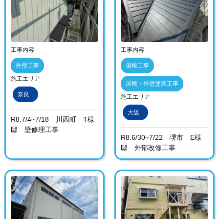
工事内容
工事内容
外壁工事
屋根工事
施工エリア
屋根・外壁塗装工事
奈良
施工エリア
大阪
R8.7/4~7/18 川西町 T様
邸 壁修理工事
R8.6/30~7/22 堺市 E様
邸 外部改修工事