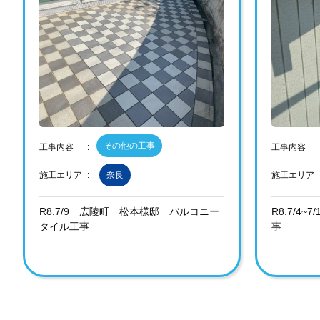
その他の工事
工事内容
工事内容
施工エリア
奈良
施工エリア
R8.7/9 広陵町 松本様邸 バルコニー
R8.7/4
タイル工事
事