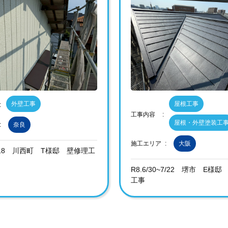
外壁工事
屋根工事
工事内容
屋根・外壁塗装工
奈良
施工エリア
大阪
~7/18 川西町 T様邸 壁修理工
R8.6/30~7/22 堺市 E様
工事