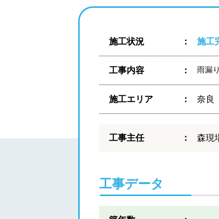
施工状況
施工
工事内容
雨漏
施工エリア
奈良
工事主任
森現
工事データ