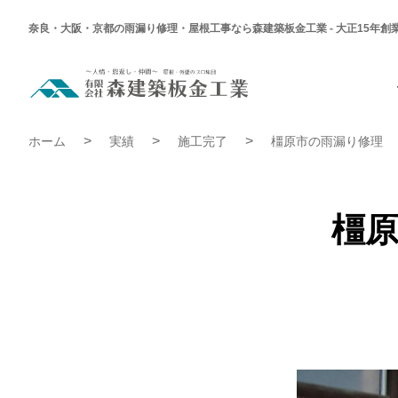
奈良・大阪・京都の雨漏り修理・屋根工事なら森建築板金工業 - 大正15年創
橿
原
市
真
橿原市真菅 A様 雨漏り補修工事 | 施工完了実績
菅
ホーム
実績
施工完了
橿原市の雨漏り修理
A
様
雨
漏
り
補
橿原
修
工
事
|
施
工
完
了
実
績