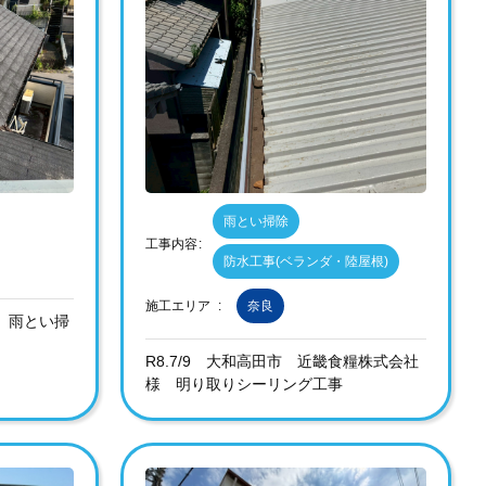
雨とい掃除
工事内容
防水工事(ベランダ・陸屋根)
施工エリア
奈良
邸 雨とい掃
R8.7/9 大和高田市 近畿食糧株式会社
様 明り取りシーリング工事