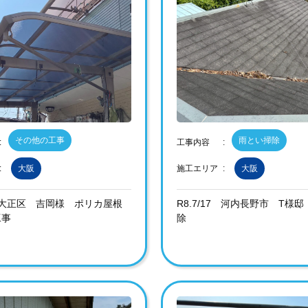
その他の工事
雨とい掃除
工事内容
大阪
施工エリア
大阪
23 大正区 吉岡様 ポリカ屋根
R8.7/17 河内長野市 T様
工事
除