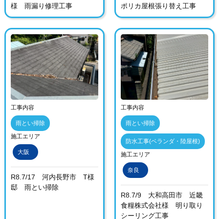
様 雨漏り修理工事
ポリカ屋根張り替え工事
工事内容
工事内容
雨とい掃除
雨とい掃除
施工エリア
防水工事(ベランダ・陸屋根)
大阪
施工エリア
奈良
R8.7/17 河内長野市 T様
邸 雨とい掃除
R8.7/9 大和高田市 近畿
食糧株式会社様 明り取り
シーリング工事