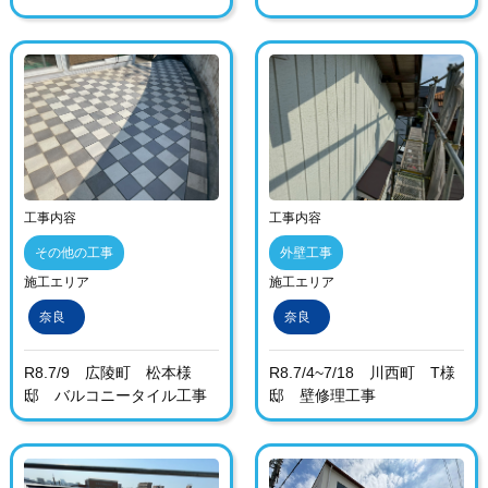
工事内容
工事内容
その他の工事
外壁工事
施工エリア
施工エリア
奈良
奈良
R8.7/9 広陵町 松本様
R8.7/4~7/18 川西町 T様
邸 バルコニータイル工事
邸 壁修理工事