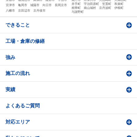
井手町
宇治田原町
笠置町
和束町
宮津市
亀岡市
城陽市
向日市
長岡京市
精華町
南山城村
京丹波町
伊根町
八幡市
京田辺市
京丹後市
与謝野町
できること
工場・倉庫の修繕
強み
施工の流れ
実績
よくあるご質問
対応エリア