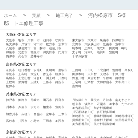
河内松原市 S様
ホーム
実績
施工完了
邸 トユ修理工事
大阪府-対応エリア
大阪市
堺市
岸和田市
池田市
吹田市
東大阪市
大東市
泉南市
四條畷市
泉大津市
貝塚市
守口市
枚方市
茨木市
交野市
大阪狭山市
阪南市
豊中市
八尾市
泉佐野市
富田林市
寝屋川市
島本町
忠岡町
熊取町
田尻町
岬町
和泉市
箕面市
柏原市
羽曳野市
門真市
太子町
河南町
能勢町
豊能町
摂津市
高石市
藤井寺市
千早赤阪村
奈良県-対応エリア
奈良市
明日香村
安堵町
斑鳩町
生駒市
三郷町
下市町
下北山村
曽爾村
高取町
宇陀市
王寺町
大淀町
香芝市
橿原市
田原本町
天川村
天理市
十津川村
葛城市
上北山村
河合町
川上村
川西町
野迫川村
東吉野村
平群町
御杖村
上牧町
黒滝村
広陵町
五條市
御所市
三宅町
山添村
大和郡山市
大和高田市
桜井市
吉野町
兵庫県-対応エリア
神戸市
姫路市
尼崎市
明石市
西宮市
丹波篠山市
養父市
丹波市
南あわじ市
朝来市
淡路市
宍粟市
加東市
たつの市
洲本市
芦屋市
伊丹市
相生市
豊岡市
加古郡稲美町
加古郡播磨町
川辺郡猪名川町
多可郡多可町
加古川市
赤穂市
西脇市
宝塚市
三木市
神崎郡市川町
神崎郡福崎町
神崎郡神河町
揖保郡太子町
赤穂郡上郡町
佐用郡佐用町
高砂市
川西市
小野市
三田市
加西市
美方郡香美町
美方郡新温泉町
京都府-対応エリア
京都市
福知山市
舞鶴市
綾部市
宇治市
南丹市
木津川市
大山崎町
久御山町