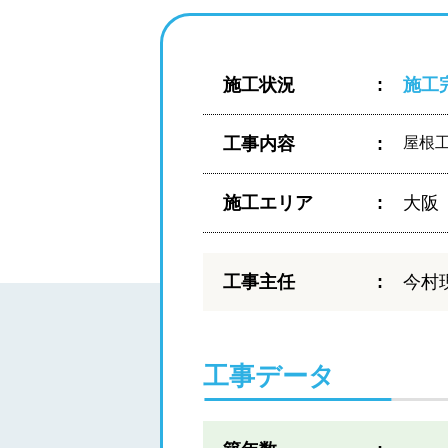
施工状況
施工
工事内容
屋根
施工エリア
大阪
工事主任
今村
工事データ