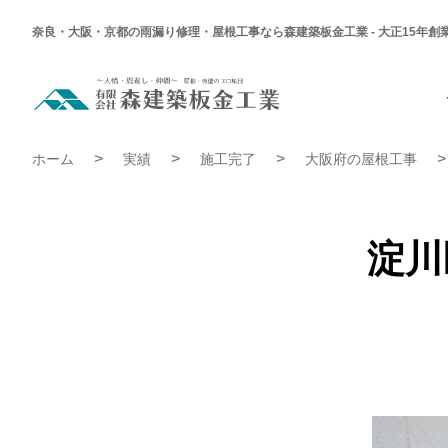
奈良・大阪・京都の雨漏り修理・屋根工事なら森建築板金工業 - 大正15年創
淀
川
区
Ｓ
淀川区 Ｓ様邸 屋根葺き替え工事 | 施工完了実績
様
ホーム
実績
施工完了
大阪府の屋根工事
邸
屋
根
葺
き
替
淀川
え
工
事
|
施
工
完
了
実
績