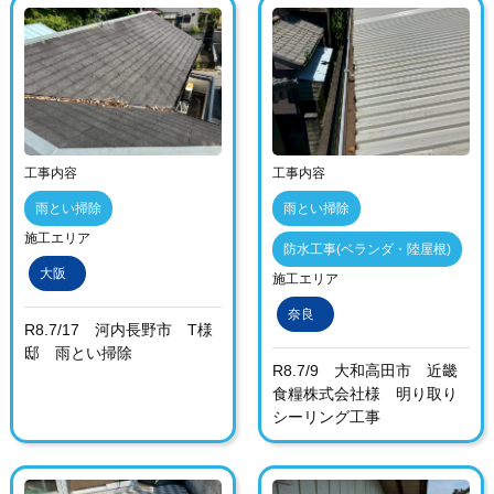
工事内容
工事内容
雨とい掃除
雨とい掃除
施工エリア
防水工事(ベランダ・陸屋根)
大阪
施工エリア
奈良
R8.7/17 河内長野市 T様
邸 雨とい掃除
R8.7/9 大和高田市 近畿
食糧株式会社様 明り取り
シーリング工事