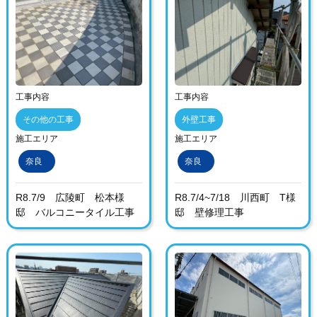
工事内容
工事内容
その他の工事
外壁工事
施工エリア
施工エリア
奈良
奈良
R8.7/9 広陵町 松本様
R8.7/4~7/18 川西町 T様
邸 バルコニータイル工事
邸 壁修理工事