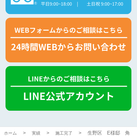
生野区 E様邸 角
ホーム
実績
施工完了