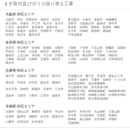
ます取付及びポリカ張り替え工事
大阪府-対応エリア
大阪市
堺市
岸和田市
池田市
吹田市
東大阪市
大東市
泉南市
四條畷市
泉大津市
貝塚市
守口市
枚方市
茨木市
交野市
大阪狭山市
阪南市
豊中市
八尾市
泉佐野市
富田林市
寝屋川市
島本町
忠岡町
熊取町
田尻町
岬町
和泉市
箕面市
柏原市
羽曳野市
門真市
太子町
河南町
能勢町
豊能町
摂津市
高石市
藤井寺市
千早赤阪村
奈良県-対応エリア
奈良市
明日香村
安堵町
斑鳩町
生駒市
三郷町
下市町
下北山村
曽爾村
高取町
宇陀市
王寺町
大淀町
香芝市
橿原市
田原本町
天川村
天理市
十津川村
葛城市
上北山村
河合町
川上村
川西町
野迫川村
東吉野村
平群町
御杖村
上牧町
黒滝村
広陵町
五條市
御所市
三宅町
山添村
大和郡山市
大和高田市
桜井市
吉野町
兵庫県-対応エリア
神戸市
姫路市
尼崎市
明石市
西宮市
丹波篠山市
養父市
丹波市
南あわじ市
朝来市
淡路市
宍粟市
加東市
たつの市
洲本市
芦屋市
伊丹市
相生市
豊岡市
加古郡稲美町
加古郡播磨町
川辺郡猪名川町
多可郡多可町
加古川市
赤穂市
西脇市
宝塚市
三木市
神崎郡市川町
神崎郡福崎町
神崎郡神河町
揖保郡太子町
赤穂郡上郡町
佐用郡佐用町
高砂市
川西市
小野市
三田市
加西市
美方郡香美町
美方郡新温泉町
京都府-対応エリア
京都市
福知山市
舞鶴市
綾部市
宇治市
南丹市
木津川市
大山崎町
久御山町
井手町
宇治田原町
笠置町
和束町
宮津市
亀岡市
城陽市
向日市
長岡京市
精華町
南山城村
京丹波町
伊根町
八幡市
京田辺市
京丹後市
与謝野町