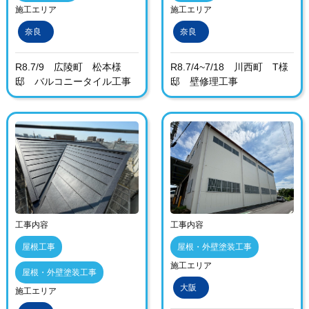
施工エリア
施工エリア
奈良
奈良
R8.7/9 広陵町 松本様
R8.7/4~7/18 川西町 T様
邸 バルコニータイル工事
邸 壁修理工事
工事内容
工事内容
屋根工事
屋根・外壁塗装工事
施工エリア
屋根・外壁塗装工事
大阪
施工エリア