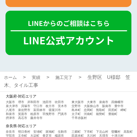
生野区 U様邸 笠
ホーム
実績
施工完了
木、タイル工事
大阪府-対応エリア
大阪市
堺市
岸和田市
池田市
吹田市
東大阪市
大東市
泉南市
四條畷市
泉大津市
貝塚市
守口市
枚方市
茨木市
交野市
大阪狭山市
阪南市
豊中市
八尾市
泉佐野市
富田林市
寝屋川市
島本町
忠岡町
熊取町
田尻町
岬町
和泉市
箕面市
柏原市
羽曳野市
門真市
太子町
河南町
能勢町
豊能町
摂津市
高石市
藤井寺市
千早赤阪村
奈良県-対応エリア
奈良市
明日香村
安堵町
斑鳩町
生駒市
三郷町
下市町
下北山村
曽爾村
高取町
宇陀市
王寺町
大淀町
香芝市
橿原市
田原本町
天川村
天理市
十津川村