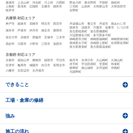
葛城市
上北山村
河合町
川上村
川西町
野迫川村
東吉野村
平群町
御杖村
上牧町
黒滝村
広陵町
五條市
御所市
三宅町
山添村
大和郡山市
大和高田市
桜井市
吉野町
兵庫県-対応エリア
神戸市
姫路市
尼崎市
明石市
西宮市
丹波篠山市
養父市
丹波市
南あわじ市
朝来市
淡路市
宍粟市
加東市
たつの市
洲本市
芦屋市
伊丹市
相生市
豊岡市
加古郡稲美町
加古郡播磨町
川辺郡猪名川町
多可郡多可町
加古川市
赤穂市
西脇市
宝塚市
三木市
神崎郡市川町
神崎郡福崎町
神崎郡神河町
揖保郡太子町
赤穂郡上郡町
佐用郡佐用町
高砂市
川西市
小野市
三田市
加西市
美方郡香美町
美方郡新温泉町
京都府-対応エリア
京都市
福知山市
舞鶴市
綾部市
宇治市
南丹市
木津川市
大山崎町
久御山町
井手町
宇治田原町
笠置町
和束町
宮津市
亀岡市
城陽市
向日市
長岡京市
精華町
南山城村
京丹波町
伊根町
八幡市
京田辺市
京丹後市
与謝野町
できること
工場・倉庫の修繕
強み
施工の流れ