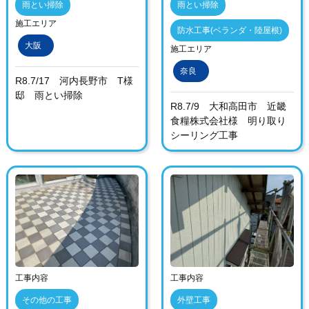
雨とい掃除
雨とい掃除
施工エリア
防水工事(ベランダ・陸屋根)
大阪
施工エリア
奈良
R8.7/17 河内長野市 T様
邸 雨とい掃除
R8.7/9 大和高田市 近畿
食糧株式会社様 明り取り
シーリング工事
工事内容
工事内容
その他の工事
外壁工事