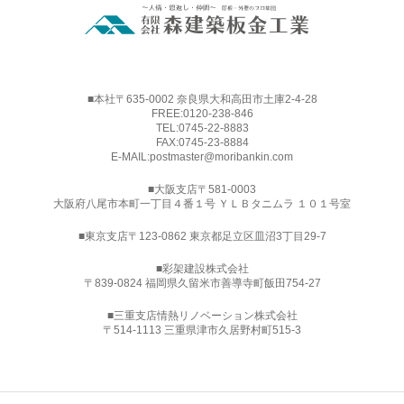
■本社〒635-0002 奈良県大和高田市土庫2-4-28
FREE:
0120-238-846
TEL:
0745-22-8883
FAX:0745-23-8884
E-MAIL:
postmaster@moribankin.com
■大阪支店〒581-0003
大阪府八尾市本町一丁目４番１号 ＹＬＢタニムラ １０１号室
■東京支店〒123-0862 東京都足立区皿沼3丁目29-7
■
彩架建設株式会社
〒839-0824 福岡県久留米市善導寺町飯田754-27
■三重支店情熱リノベーション株式会社
〒514-1113 三重県津市久居野村町515-3