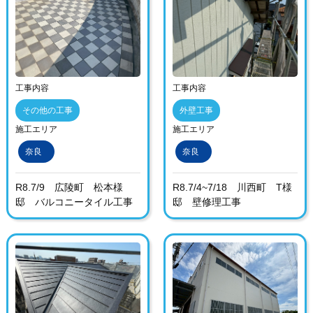
工事内容
工事内容
その他の工事
外壁工事
施工エリア
施工エリア
奈良
奈良
R8.7/9 広陵町 松本様
R8.7/4~7/18 川西町 T様
邸 バルコニータイル工事
邸 壁修理工事