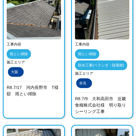
工事内容
工事内容
雨とい掃除
雨とい掃除
施工エリア
防水工事(ベランダ・陸屋根)
大阪
施工エリア
奈良
R8.7/17 河内長野市 T様
邸 雨とい掃除
R8.7/9 大和高田市 近畿
食糧株式会社様 明り取り
シーリング工事