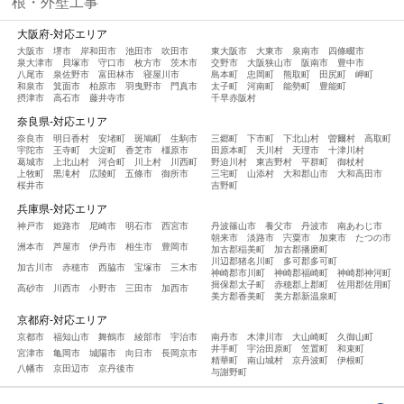
根・外壁工事
大阪府-対応エリア
大阪市
堺市
岸和田市
池田市
吹田市
東大阪市
大東市
泉南市
四條畷市
泉大津市
貝塚市
守口市
枚方市
茨木市
交野市
大阪狭山市
阪南市
豊中市
八尾市
泉佐野市
富田林市
寝屋川市
島本町
忠岡町
熊取町
田尻町
岬町
和泉市
箕面市
柏原市
羽曳野市
門真市
太子町
河南町
能勢町
豊能町
摂津市
高石市
藤井寺市
千早赤阪村
奈良県-対応エリア
奈良市
明日香村
安堵町
斑鳩町
生駒市
三郷町
下市町
下北山村
曽爾村
高取町
宇陀市
王寺町
大淀町
香芝市
橿原市
田原本町
天川村
天理市
十津川村
葛城市
上北山村
河合町
川上村
川西町
野迫川村
東吉野村
平群町
御杖村
上牧町
黒滝村
広陵町
五條市
御所市
三宅町
山添村
大和郡山市
大和高田市
桜井市
吉野町
兵庫県-対応エリア
神戸市
姫路市
尼崎市
明石市
西宮市
丹波篠山市
養父市
丹波市
南あわじ市
朝来市
淡路市
宍粟市
加東市
たつの市
洲本市
芦屋市
伊丹市
相生市
豊岡市
加古郡稲美町
加古郡播磨町
川辺郡猪名川町
多可郡多可町
加古川市
赤穂市
西脇市
宝塚市
三木市
神崎郡市川町
神崎郡福崎町
神崎郡神河町
揖保郡太子町
赤穂郡上郡町
佐用郡佐用町
高砂市
川西市
小野市
三田市
加西市
美方郡香美町
美方郡新温泉町
京都府-対応エリア
京都市
福知山市
舞鶴市
綾部市
宇治市
南丹市
木津川市
大山崎町
久御山町
井手町
宇治田原町
笠置町
和束町
宮津市
亀岡市
城陽市
向日市
長岡京市
精華町
南山城村
京丹波町
伊根町
八幡市
京田辺市
京丹後市
与謝野町