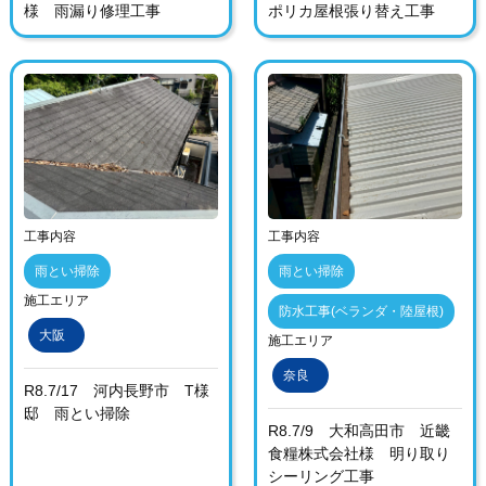
様 雨漏り修理工事
ポリカ屋根張り替え工事
工事内容
工事内容
雨とい掃除
雨とい掃除
施工エリア
防水工事(ベランダ・陸屋根)
大阪
施工エリア
奈良
R8.7/17 河内長野市 T様
邸 雨とい掃除
R8.7/9 大和高田市 近畿
食糧株式会社様 明り取り
シーリング工事