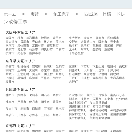
西成区 H様 ドレ
ホーム
実績
施工完了
ン改修工事
大阪府-対応エリア
大阪市
堺市
岸和田市
池田市
吹田市
東大阪市
大東市
泉南市
四條畷市
泉大津市
貝塚市
守口市
枚方市
茨木市
交野市
大阪狭山市
阪南市
豊中市
八尾市
泉佐野市
富田林市
寝屋川市
島本町
忠岡町
熊取町
田尻町
岬町
和泉市
箕面市
柏原市
羽曳野市
門真市
太子町
河南町
能勢町
豊能町
摂津市
高石市
藤井寺市
千早赤阪村
奈良県-対応エリア
奈良市
明日香村
安堵町
斑鳩町
生駒市
三郷町
下市町
下北山村
曽爾村
高取町
宇陀市
王寺町
大淀町
香芝市
橿原市
田原本町
天川村
天理市
十津川村
葛城市
上北山村
河合町
川上村
川西町
野迫川村
東吉野村
平群町
御杖村
上牧町
黒滝村
広陵町
五條市
御所市
三宅町
山添村
大和郡山市
大和高田市
桜井市
吉野町
兵庫県-対応エリア
神戸市
姫路市
尼崎市
明石市
西宮市
丹波篠山市
養父市
丹波市
南あわじ市
朝来市
淡路市
宍粟市
加東市
たつの市
洲本市
芦屋市
伊丹市
相生市
豊岡市
加古郡稲美町
加古郡播磨町
川辺郡猪名川町
多可郡多可町
加古川市
赤穂市
西脇市
宝塚市
三木市
神崎郡市川町
神崎郡福崎町
神崎郡神河町
揖保郡太子町
赤穂郡上郡町
佐用郡佐用町
高砂市
川西市
小野市
三田市
加西市
美方郡香美町
美方郡新温泉町
京都府-対応エリア
京都市
福知山市
舞鶴市
綾部市
宇治市
南丹市
木津川市
大山崎町
久御山町