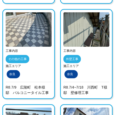
工事内容
工事内容
その他の工事
外壁工事
施工エリア
施工エリア
奈良
奈良
R8.7/9 広陵町 松本様
R8.7/4~7/18 川西町 T様
邸 バルコニータイル工事
邸 壁修理工事