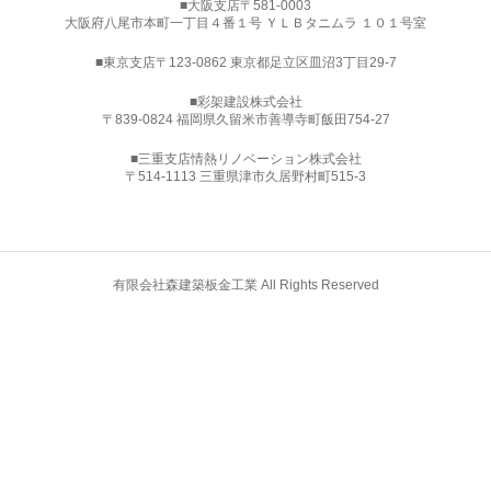
■大阪支店〒581-0003
大阪府八尾市本町一丁目４番１号 ＹＬＢタニムラ １０１号室
■東京支店〒123-0862 東京都足立区皿沼3丁目29-7
■
彩架建設株式会社
〒839-0824 福岡県久留米市善導寺町飯田754-27
■三重支店情熱リノベーション株式会社
〒514-1113 三重県津市久居野村町515-3
有限会社森建築板金工業 All Rights Reserved